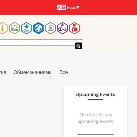
Язык
Языки
Основная
навигация
тия
Обмен знаниями
Все
Upcoming Events
There aren't any
upcoming events