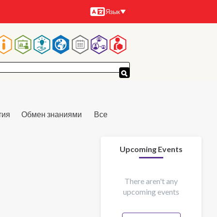
Язык
Языки
Основная
навигация
тия
Обмен знаниями
Все
Upcoming Events
There aren't any
upcoming events