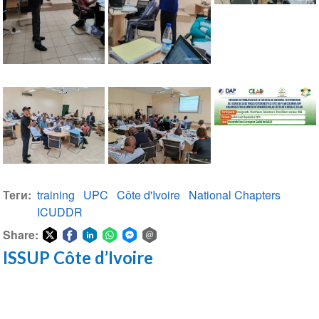
Теги
training
UPC
Côte d'Ivoire
National Chapters
ICUDDR
Share:
ISSUP Côte d’Ivoire
Share
Share
Share
Share
Share
Share
on
on
on
on
on
via
Twitter
Facebook
LinkedIn
WhatsApp
Facebook
email
Messenger