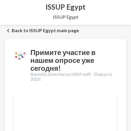
ISSUP Egypt
ISSUP Egypt
Back to ISSUP Egypt main page
Примите участие в
нашем опросе уже
сегодня!
Shared by James Harvey (ISSUP staff) -
23 августа
2023 r.
Переводы
English
Français
Português
Español
العربية