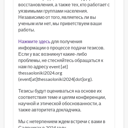
восстановления, а также тех, кто работает с
уязвимыми группами населения.
Независимо от того, являетесь ли вы
ученым или нет, мы приветствуем ваши
работы.
Нажмите здесь
для получения
информации о процессе подачи тезисов.
Если у вас возникнут какие-либо
проблемы, не стесняйтесь обращаться к
нам по адресу
event
[at]
thessaoloniki2024
.
org
(event[at]thessaoloniki2024[dot]org)
.
Тезисы будут оцениваться на основе их
соответствия теме и целям конференции,
научной и этической обоснованности, а
также авторитета докладчика.
Мы с нетерпением ждем встречи с вами в
Салониках в 2024 году.