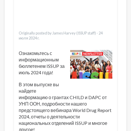
العربية
Қазақ
Dari
Ελληνικά
Türkçe
Originally posted by James Harvey (ISSUP staff) -
24
июля 2024 r.
Ознакомьтесь с
информационным
бюллетенем ISSUP за
июль 2024 года!
В этом выпуске вы
найдете
информацию о грантах CHILD и DAPC от
УНП ООН, подробности нашего
предстоящего вебинара World Drug Report
2024, отчеты о деятельности
национальных отделений ISSUP и многое
другое!