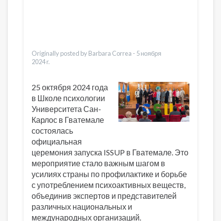
Bahasa Indonesia
Ελληνικά
Italiano
Urdu
Türkçe
Originally posted by Barbara Correa -
5 ноября
2024 r.
25 октября 2024 года
в Школе психологии
Университета Сан-
Карлос в Гватемале
состоялась
официальная
церемония запуска ISSUP в Гватемале. Это
мероприятие стало важным шагом в
усилиях страны по профилактике и борьбе
с употреблением психоактивных веществ,
объединив экспертов и представителей
различных национальных и
международных организаций.