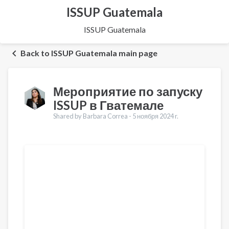
ISSUP Guatemala
ISSUP Guatemala
Back to ISSUP Guatemala main page
Мероприятие по запуску
ISSUP в Гватемале
Shared by Barbara Correa -
5 ноября 2024 r.
Переводы
English
Français
Español
العربية
Қазақ
Pashto
Dari