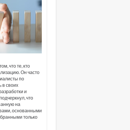
ом, что те, кто
лизацию. Он часто
циалисты по
 в своих
разработки и
одчеркнул, что
ванную на
вами, основанными
выбранными только