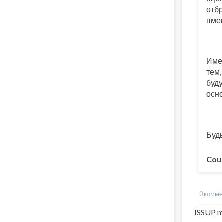
отб
вме
Имен
тем,
буд
осн
Буд
Cou
0 комм
ISSUP m