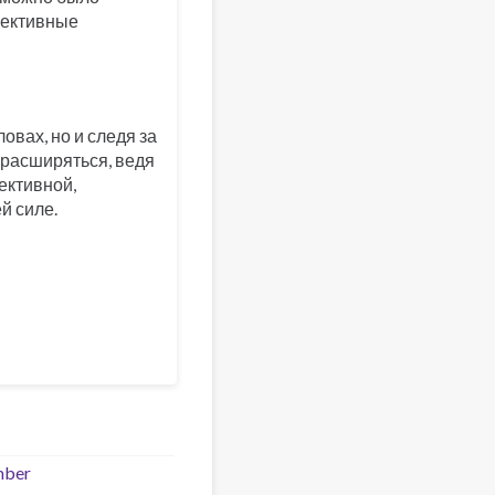
пективные
овах, но и следя за
л расширяться, ведя
ективной,
й силе.
mber