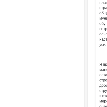
пла
стр
общ
мун
обу
сот
осн
нас
усил
Я пр
ман
оста
стро
доби
стр
и в
мер
оцен