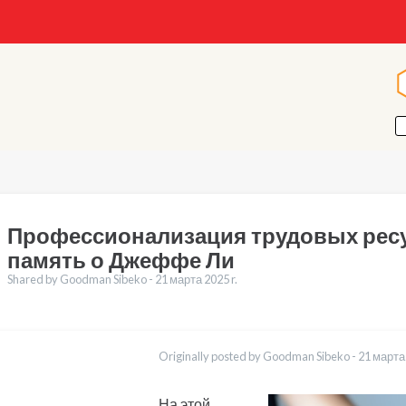
Профессионализация трудовых рес
память о Джеффе Ли
Shared by Goodman Sibeko -
21 марта 2025 r.
воды
English
Originally posted by Goodman Sibeko -
21 марта 
العربية
Қазақ
Bahasa Indonesia
На этой