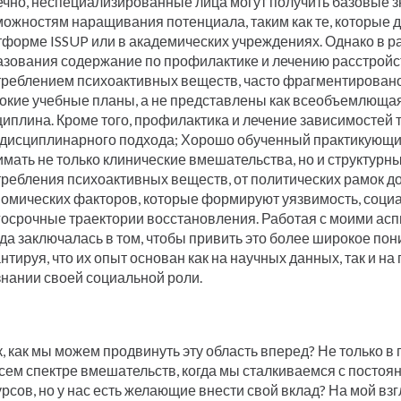
ечно, неспециализированные лица могут получить базовые з
можностям наращивания потенциала, таким как те, которые 
тформе ISSUP или в академических учреждениях. Однако в 
азования содержание по профилактике и лечению расстройст
треблением психоактивных веществ, часто фрагментировано
окие учебные планы, а не представлены как всеобъемлющая
иплина. Кроме того, профилактика и лечение зависимостей 
дисциплинарного подхода; Хорошо обученный практикующи
имать не только клинические вмешательства, но и структур
требления психоактивных веществ, от политических рамок д
номических факторов, которые формируют уязвимость, соци
госрочные траектории восстановления. Работая с моими асп
да заключалась в том, чтобы привить это более широкое пон
нтируя, что их опыт основан как на научных данных, так и на
знании своей социальной роли.
, как мы можем продвинуть эту область вперед? Не только в 
сем спектре вмешательств, когда мы сталкиваемся с постоя
рсов, но у нас есть желающие внести свой вклад? На мой вз