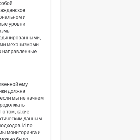
собой
гражданское
иональном и
мые уровни
низмы
ординированными,
ыми механизмами
хо направленные
ственной ему
ики должна
, если мы не начнем
 продолжать
 о том, какие
ктическим данным
одходов. И по
мы мониторинга и
ы можно было