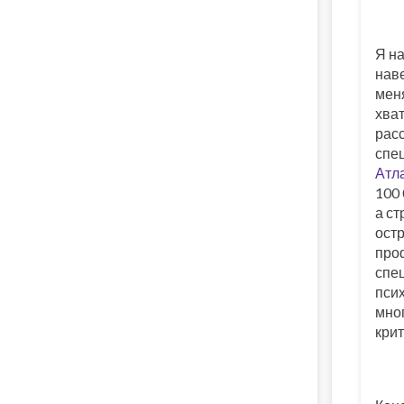
Я на
наве
меня
хват
расс
спе
Атл
100 
а с
остр
проф
спе
псих
мног
кри