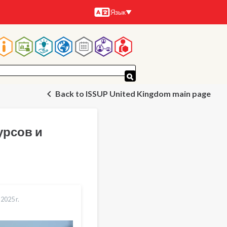
Язык
Языки
Основная
навигация
Back to ISSUP United Kingdom main page
урсов и
2025 r.