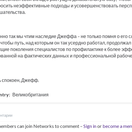
росить неэффективные подходы и усовершенствовать перс
шательства.
но так мы чтим наследие Джеффа – не только помня о его сл
 чтобы путь, над которым он так усердно работал, продолжа
ущие поколения специалистов по профилактике к более эфф
ованной на фактических данных и профессиональной рабоче
ь спокоен, Джефф.
ntry
Великобритания
ентарии
embers can join Networks to comment –
Sign in
or
become a me