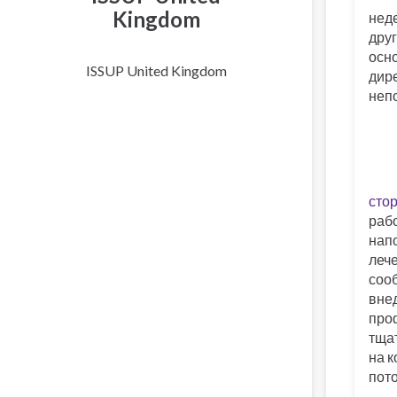
Kingdom
нед
дру
осн
ISSUP United Kingdom
дир
неп
сто
рабо
нап
лече
сооб
вне
проф
тща
на 
пот