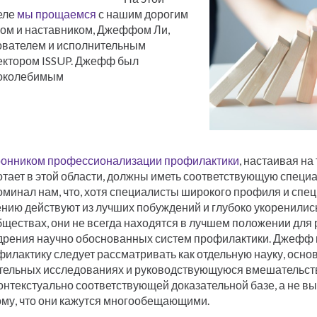
еле
мы прощаемся
с нашим дорогим
гом и наставником, Джеффом Ли,
ователем и исполнительным
ектором ISSUP. Джефф был
околебимым
ронником профессионализации профилактики
, настаивая на т
тает в этой области, должны иметь соответствующую специа
оминал нам, что, хотя специалисты широкого профиля и спе
нию действуют из лучших побуждений и глубоко укоренились
ществах, они не всегда находятся в лучшем положении для 
дрения научно обоснованных систем профилактики. Джефф п
илактику следует рассматривать как отдельную науку, осно
тельных исследованиях и руководствующуюся вмешательст
контекстуально соответствующей доказательной базе, а не 
ому, что они кажутся многообещающими.