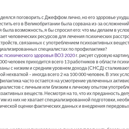
деялся поговорить с Джеффом лично, но его здоровье ухудш
стить его в Великобритании была сорвана из-за осложнений 
 была возможность, я бы спросил его: что мы делаем в услов
ает человеческих ресурсов для лечения психических расстр
тройств, связанных с употреблением психоактивных веществ
циализированных специалистах по профилактике?
ас психического здоровья ВОЗ 2020
г. рисует суровую картин
000 человек приходится всего 13 работников в области псих
траны с низким и средним уровнем дохода (СНСД) сталкиваю
ой нехваткой – иногда всего 2 на 100 000 человек. В этих усл
илактика часто остается на усмотрение увлеченных активис
циалистов с личным или близким к личному опытом употребл
оактивных веществ. Несмотря на то, что их преданность дел
им из них не хватает специализированной подготовки, необ
тической оценки фактических данных и внедрения передовых