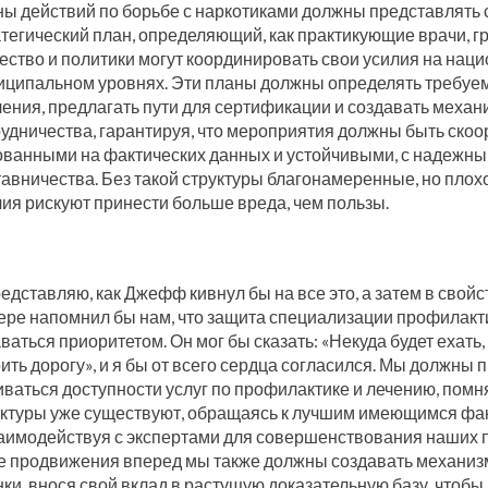
ны действий по борьбе с наркотиками должны представлять 
атегический план, определяющий, как практикующие врачи, 
ество и политики могут координировать свои усилия на нац
иципальном уровнях. Эти планы должны определять требуе
чения, предлагать пути для сертификации и создавать меха
рудничества, гарантируя, что мероприятия должны быть ско
ованными на фактических данных и устойчивыми, с надежн
тавничества. Без такой структуры благонамеренные, но пло
ия рискуют принести больше вреда, чем пользы.
едставляю, как Джефф кивнул бы на все это, а затем в свой
ере напомнил бы нам, что защита специализации профилакт
ваться приоритетом. Он мог бы сказать: «Некуда будет ехать
ить дорогу», и я бы от всего сердца согласился. Мы должны
ваться доступности услуг по профилактике и лечению, помня
уктуры уже существуют, обращаясь к лучшим имеющимся фа
заимодействуя с экспертами для совершенствования наших п
е продвижения вперед мы также должны создавать механиз
ки, внося свой вклад в растущую доказательную базу, чтоб