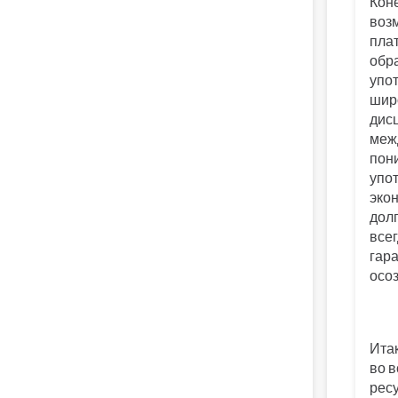
Кон
воз
пла
обр
упо
шир
дисц
меж
пон
упо
эко
дол
всег
гара
осо
Итак
во в
ресу