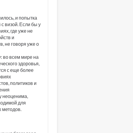
илось, и попытка
с визой. Если бы у
иях, где уже не
ойств и
, не говоря уже о
у: во всем мире на
ического здоровья,
тся с еще более
овиях
тов, политиков и
ения
у неоценима,
ходимой для
 методов.