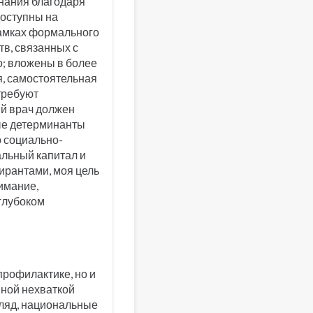
нания благодаря
доступны на
рамках формального
в, связанных с
; вложены в более
, самостоятельная
требуют
й врач должен
ные детерминанты
о социально-
альный капитал и
ирантами, моя цель
имание,
 глубоком
профилактике, но и
нной нехваткой
гляд, национальные