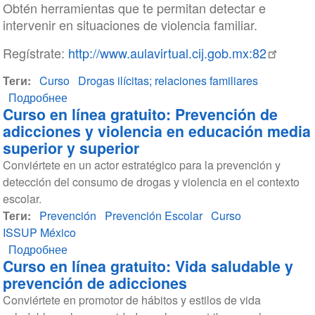
Obtén herramientas que te permitan detectar e
prevención
intervenir en situaciones de violencia familiar.
de
adicciones
Regístrate:
http://www.aulavirtual.cij.gob.mx:82
y
Теги
Curso
violencia
Drogas ilícitas; relaciones familiares
Подробнее
en
о
Curso en línea gratuito: Prevención de
educación
Curso
adicciones y violencia en educación media
media
en
superior y superior
superior
línea
Conviértete en un actor estratégico para la prevención y
y
gratuito:
detección del consumo de drogas y violencia en el contexto
superior
atención
escolar.
de
Теги
Prevención
la
Prevención Escolar
Curso
ISSUP México
violencia
Подробнее
familiar
о
Curso en línea gratuito: Vida saludable y
Curso
prevención de adicciones
en
Conviértete en promotor de hábitos y estilos de vida
línea