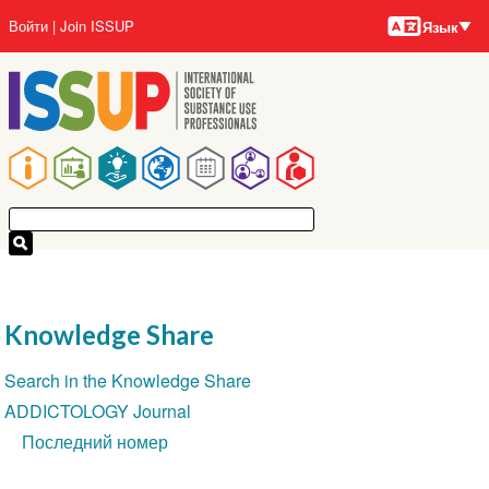
Языки
Перейти
User
Войти
Join ISSUP
Язык
к
account
основному
menu
содержанию
Main
navigation
Knowledge Share
Section
Search in the Knowledge Share
navigation
ADDICTOLOGY Journal
Последний номер