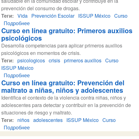
saludable en la comunidad escolar y contribuye en la
gratuito:
prevención del consumo de drogas.
Prevención
Теги
Vida
de
Prevención Escolar
ISSUP México
Curso
Подробнее
adicciones
о
Curso en línea gratuito: Primeros auxilios
y
Curso
psicológicos
violencia
en
Desarrolla competencias para aplicar primeros auxilios
en
línea
psicológicos en momentos de crisis.
educación
gratuito:
Теги
psicologicos
media
Vida
crisis
primeros auxilios
Curso
ISSUP México
superior
saludable
Подробнее
y
y
о
Curso en línea gratuito: Prevención del
superior
prevención
Curso
maltrato a niñas, niños y adolescentes
de
en
Identifica el contexto de la violencia contra niñas, niños y
adicciones
línea
adolescentes para detectar y contribuir en la prevención de
gratuito:
situaciones de riesgo y maltrato.
Primeros
Теги
niños
auxilios
adolescentes
ISSUP México
Curso
Подробнее
psicológicos
о
Curso