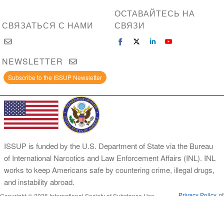
en
ОСТАВАЙТЕСЬ НА
línea
СВЯЗАТЬСЯ С НАМИ
СВЯЗИ
gratuito:
Prevención
del
NEWSLETTER
maltrato
a
Subscribe to the ISSUP Newsletter
niñas,
niños
y
adolescentes
ISSUP is funded by the U.S. Department of State via the Bureau
of International Narcotics and Law Enforcement Affairs (INL). INL
works to keep Americans safe by countering crime, illegal drugs,
and instability abroad.
Privacy Policy
Copyright © 2026 International Society of Substance Use
Prevention and Treatment Professionals