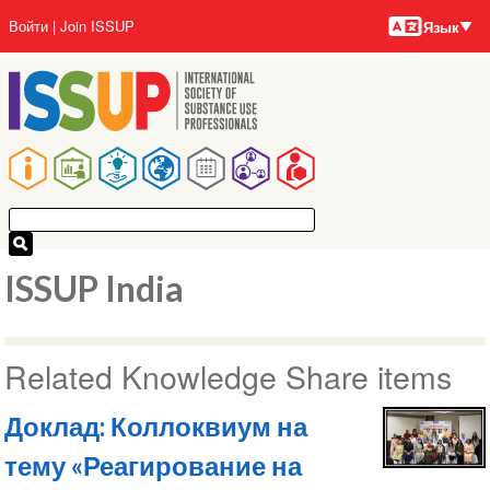
Языки
Перейти
User
Войти
Join ISSUP
Язык
к
account
основному
menu
содержанию
Main
navigation
ISSUP India
Related Knowledge Share items
Доклад: Коллоквиум на
тему «Реагирование на