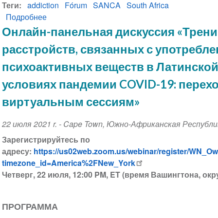
Теги
addiction
Fórum
SANCA
South Africa
Подробнее
о
Форум
Онлайн-панельная дискуссия «Трени
наркологов
расстройств, связанных с употребл
2022:
регистрация
психоактивных веществ в Латинской
открыта!
условиях пандемии COVID-19: перехо
виртуальным сессиям»
Event
22 июля 2021 r.
-
Cape Town
,
Южно-Африканская Республи
Date
Зарегистрируйтесь по
адресу:
https://us02web.zoom.us/webinar/register/WN_
timezone_id=America%2FNew_York
Четверг, 22 июля, 12:00 PM, ET (время Вашингтона, окр
ПРОГРАММА