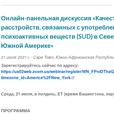
Онлайн-панельная дискуссия «Качес
расстройств, связанных с употребл
психоактивных веществ (SUD) в Сев
Южной Америке»
Event
21 июля 2021 r.
-
Cape Town
,
Южно-Африканская Республи
Date
Зарегистрируйтесь сейчас по адресу:
https://us02web.zoom.us/webinar/register/WN_FPniDT
timezone_id=America%2FNew_York
Среда, 21 июля, в полдень, ET (время Вашингтона, окр
ПРОГРАММА