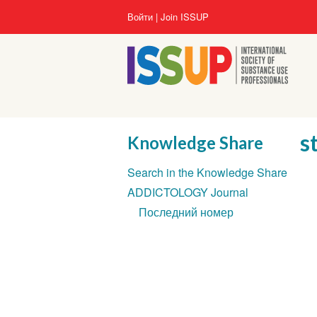
Перейти
User
Войти
Join ISSUP
к
account
основному
menu
содержанию
s
Knowledge Share
Section
Search in the Knowledge Share
navigation
ADDICTOLOGY Journal
Последний номер