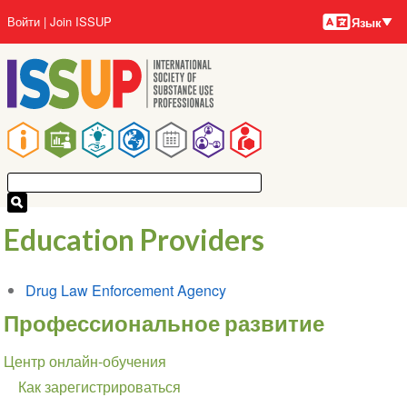
Языки
Перейти
User
Войти
Join ISSUP
Язык
к
account
основному
menu
содержанию
Main
navigation
Education Providers
Drug Law Enforcement Agency
Профессиональное развитие
Section
Центр онлайн-обучения
navigation
Как зарегистрироваться