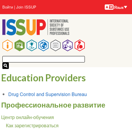
Языки
Перейти
User
Войти
Join ISSUP
Язык
к
account
основному
menu
содержанию
Main
navigation
Education Providers
Drug Control and Supervision Bureau
Профессиональное развитие
Section
Центр онлайн-обучения
navigation
Как зарегистрироваться