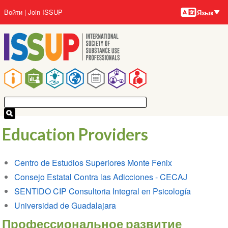
Языки
Перейти
User
Войти
Join ISSUP
Язык
к
account
основному
menu
содержанию
Main
navigation
Education Providers
Centro de Estudios Superiores Monte Fenix
Consejo Estatal Contra las Adicciones - CECAJ
SENTIDO CIP Consultoria Integral en Psicología
Universidad de Guadalajara
Профессиональное развитие