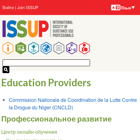
Языки
Перейти
User
Войти
Join ISSUP
Язык
к
account
основному
menu
содержанию
Main
navigation
Education Providers
Commission Nationale de Coordination de la Lutte Contre
la Drogue du Niger (CNCLD)
Профессиональное развитие
Section
Центр онлайн-обучения
navigation