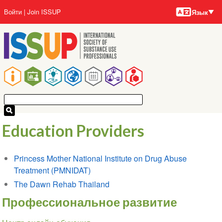
Языки
Перейти
User
Войти
Join ISSUP
Язык
к
account
основному
menu
содержанию
Main
navigation
Education Providers
Princess Mother National Institute on Drug Abuse
Treatment (PMNIDAT)
The Dawn Rehab Thailand
Профессиональное развитие
Section