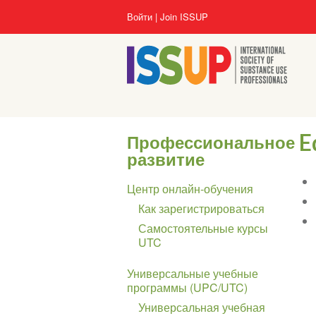
Перейти
User
Войти
Join ISSUP
к
account
основному
menu
содержанию
E
Профессиональное
развитие
Section
Центр онлайн-обучения
navigation
Как зарегистрироваться
Самостоятельные курсы
UTC
Универсальные учебные
программы (UPC/UTC)
Универсальная учебная