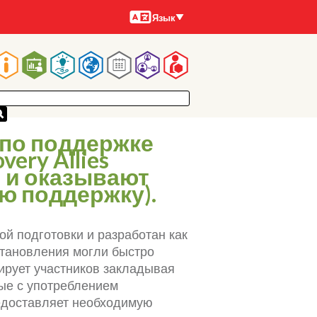
Языки
Язык
Main
navigation
 по поддержке
ery Allies
 и оказывают
 поддержку).
ной подготовки и разработан как
становления могли быстро
тирует участников закладывая
ые с употреблением
редоставляет необходимую