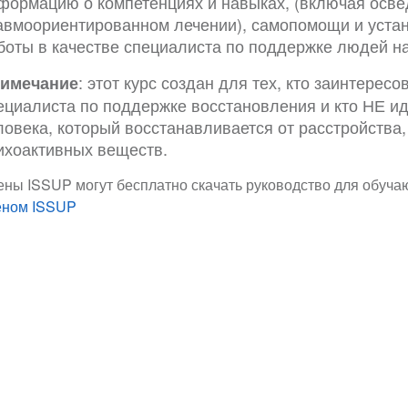
формацию о компетенциях и навыках, (включая осве
авмоориентированном лечении), самопомощи и устан
боты в качестве специалиста по поддержке людей на
: этот курс создан для тех, кто заинтересо
имечание
ециалиста по поддержке восстановления и кто НЕ и
ловека, который восстанавливается от расстройства,
ихоактивных веществ.
ены ISSUP могут бесплатно скачать руководство для обуч
еном ISSUP