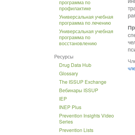
ин
программа по
тр
профилактике
ра
Универсальная учебная
программа по лечению
Пр
Универсальная учебная
сп
программа по
че
восстановлению
пс
Ресурсы
Чл
Drug Data Hub
чл
Glossary
The ISSUP Exchange
Вебинары ISSUP
IEP
INEP Plus
Prevention Insights Video
Series
Prevention Lists