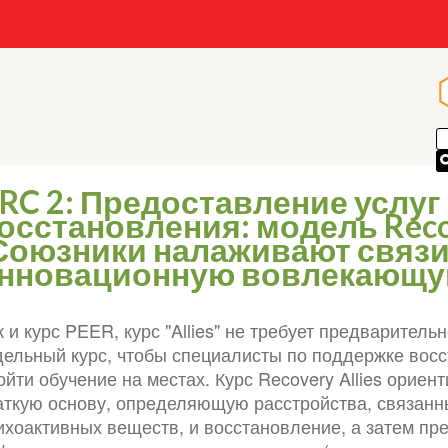
RC 2: Предоставление услуг
осстановления: модель Recov
Союзники налаживают связи
нновационную вовлекающую
к и курс PEER, курс "Allies" не требует предваритель
дельный курс, чтобы специалисты по поддержке вос
ойти обучение на местах. Курс Recovery Allies ориен
аткую основу, определяющую расстройства, связанн
ихоактивных веществ, и восстановление, а затем п