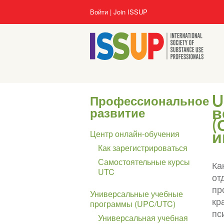
Перейти
User
Войти
Join ISSUP
к
account
основному
menu
содержанию
U
Профессиональное
в
развитие
(
Section
и
Центр онлайн-обучения
navigation
Как зарегистрироваться
Самостоятельные курсы
Ка
UTC
от
пр
Универсальные учебные
кр
программы (UPC/UTC)
пс
Универсальная учебная