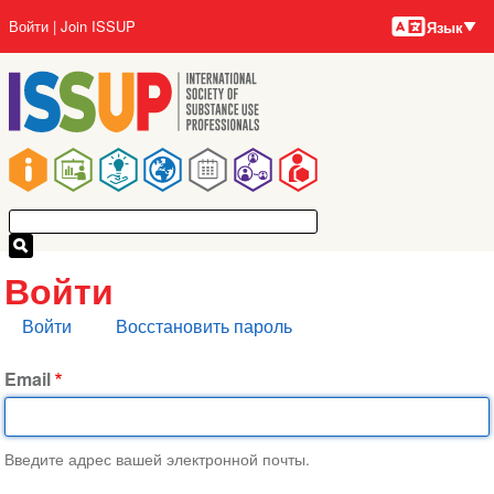
Языки
Перейти
User
Войти
Join ISSUP
Язык
к
account
основному
menu
содержанию
Main
navigation
Войти
Главные
Войти
Восстановить пароль
вкладки
Email
Введите адрес вашей электронной почты.