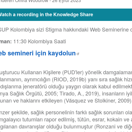
nderen Olivia Woodrow -
26 Eylül 2023
Watch a recording in the Knowledge Share
SUP Kolombiya sizi Stigma hakkındaki Web Seminerine d
11:30 Kolombiya Saati
man:
b semineri için kaydolun
şturucu Kullanan Kişilere (PUD'ler) yönelik damgalamanın
lanmanın, ayrımcılığın (RIOD, 2019b) yanı sıra sağlık hiz
r dışlanma jeneratörü olduğu yaygın olarak kabul edilmek
ya Sağlık Örgütü, 2005; Tirado, A., 2019), insanların iyi
unan ve haklarını etkileyen (Vásquez ve Stolkiner, 2009)
zer şekilde, sağlık personelinin farklı sağlık sorunları ola
galayıcı tutumları rapor edilmiş, tütün, esrar, kokain ve 
rgılanan davranışlar olduğu bulunmuştur (Ronzani ve diğe