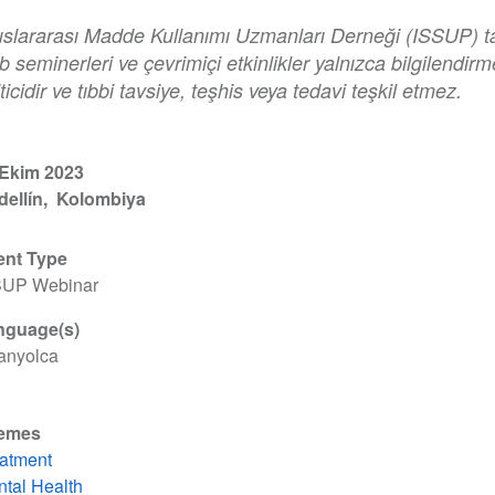
uslararası Madde Kullanımı Uzmanları Derneği (ISSUP) ta
 seminerleri ve çevrimiçi etkinlikler yalnızca bilgilendir
ticidir ve tıbbi tavsiye, teşhis veya tedavi teşkil etmez.
 Ekim 2023
ellín
Kolombiya
ent Type
SUP Webinar
nguage(s)
anyolca
emes
atment
tal Health