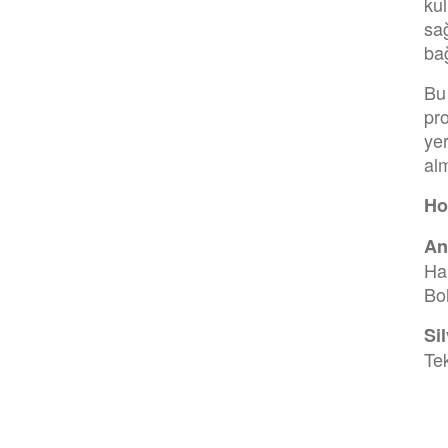
kul
sağ
bağ
Bu
pro
yer
al
Ho
An
Ha
Bol
Si
Te