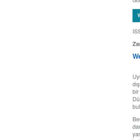
Gö
IS
Za
We
Uyu
dış
bi
Dün
bul
Ben
dam
ya