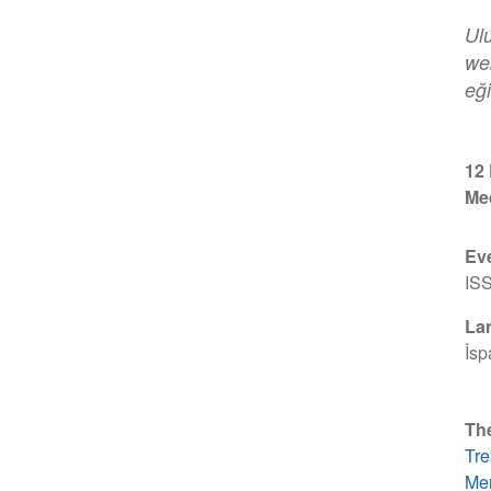
Ul
web
eği
12
Med
Ev
IS
La
İsp
Th
Tre
Men