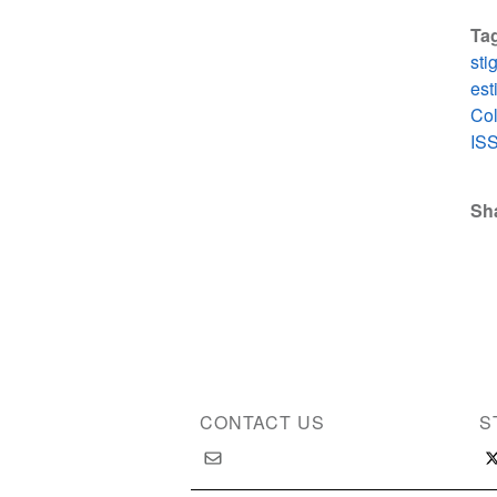
Ta
sti
est
Co
IS
Sh
CONTACT US
S