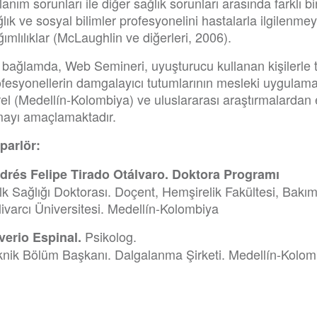
lanım sorunları ile diğer sağlık sorunları arasında farklı 
lık ve sosyal bilimler profesyonelini hastalarla ilgilenmey
ımlılıklar (McLaughlin ve diğerleri, 2006).
 bağlamda, Web Semineri, uyuşturucu kullanan kişilerle 
fesyonellerin damgalayıcı tutumlarının mesleki uygulamala
el (Medellín-Kolombiya) ve uluslararası araştırmalardan e
mayı amaçlamaktadır.
parlör:
drés Felipe Tirado Otálvaro. Doktora Programı
lk Sağlığı Doktorası. Doçent, Hemşirelik Fakültesi, Bakı
ivarcı Üniversitesi. Medellín-Kolombiya
Psikolog.
lverio Espinal.
knik Bölüm Başkanı. Dalgalanma Şirketi. Medellín-Kolo