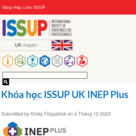
Nhảy
User
Đăng nhập
Join ISSUP
đến
account
nội
menu
dung
Main
navigation
Khóa học ISSUP UK INEP Plus
Submitted by
Kirsty Fitzpatrick
on
4 Tháng 12 2023