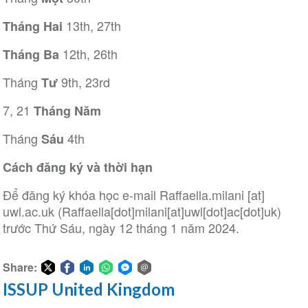
13th, 27th
Tháng Hai
12th,
26th
Tháng Ba
Tháng
9th, 23rd
Tư
7, 21
Tháng Năm
Tháng
4th
Sáu
Cách đăng ký và thời hạn
Để đăng ký khóa học e-mail
Raffaella
.
milani
[at]
uwl
.
ac
.
uk
(Raffaella[dot]milani[at]uwl[dot]ac[dot]uk)
trước Thứ Sáu, ngày 12 tháng 1 năm 2024.
Share:
ISSUP United Kingdom
Share
Share
Share
Share
Share
Share
on
on
on
on
on
via