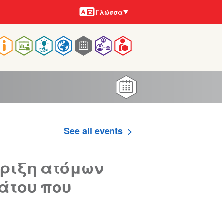
Γλώσσες
Γλώσσα
Main
navigation
See all events
ριξη ατόμων
άτου που