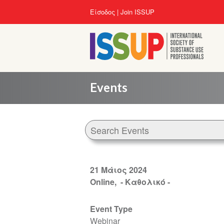
Παράκαμψη
User
Είσοδος
Join ISSUP
προς
account
το
menu
κυρίως
περιεχόμενο
Events
21 Μάιος 2024
Online
- Καθολικό -
Event Type
Webinar