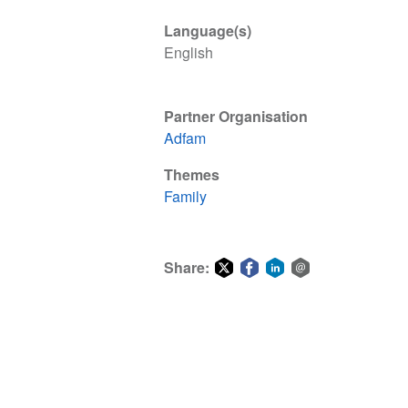
Language(s)
English
Partner Organisation
Adfam
Themes
Family
Share:
Share
Share
Share
Share
on
on
on
via
Twitter
Facebook
LinkedIn
email