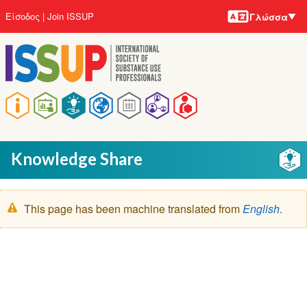
Γλώσσε
Παράκαμψη
User
Είσοδος
Join ISSUP
Γλώσσα
προς
account
το
menu
κυρίως
περιεχόμενο
Main
navigation
Knowledge Share
Μήνυμα
This page has been machine translated from
English
.
προειδοποίησης