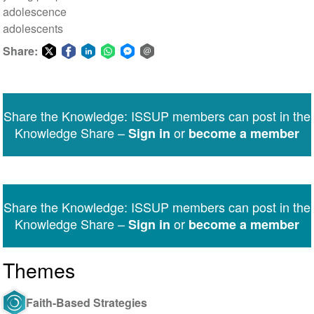
adolescence
adolescents
Share:
Share
Share
Share
Share
Share
Share
on
on
on
on
on
via
Twitter
Facebook
LinkedIn
WhatsApp
Facebook
email
Share the Knowledge: ISSUP members can post in the
Messenger
Knowledge Share –
or
Sign in
become a member
Share the Knowledge: ISSUP members can post in the
Knowledge Share –
or
Sign in
become a member
Themes
Faith-Based Strategies