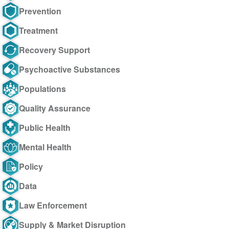
Prevention
Treatment
Recovery Support
Psychoactive Substances
Populations
Quality Assurance
Public Health
Mental Health
Policy
Data
Law Enforcement
Supply & Market Disruption