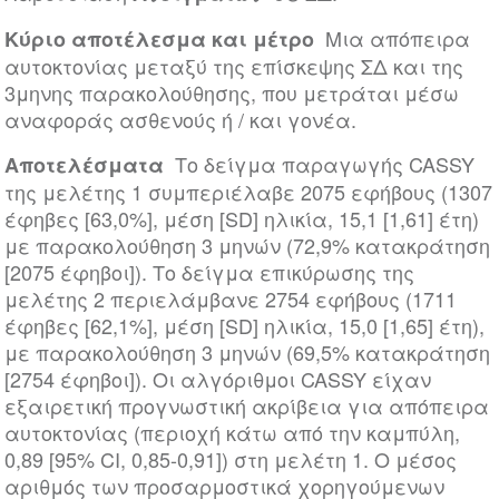
Μια απόπειρα
Κύριο αποτέλεσμα και μέτρο
αυτοκτονίας μεταξύ της επίσκεψης ΣΔ και της
3μηνης παρακολούθησης, που μετράται μέσω
αναφοράς ασθενούς ή / και γονέα.
Το δείγμα παραγωγής CASSY
Αποτελέσματα
της μελέτης 1 συμπεριέλαβε 2075 εφήβους (1307
έφηβες [63,0%], μέση [SD] ηλικία, 15,1 [1,61] έτη)
με παρακολούθηση 3 μηνών (72,9% κατακράτηση
[2075 έφηβοι]). Το δείγμα επικύρωσης της
μελέτης 2 περιελάμβανε 2754 εφήβους (1711
έφηβες [62,1%], μέση [SD] ηλικία, 15,0 [1,65] έτη),
με παρακολούθηση 3 μηνών (69,5% κατακράτηση
[2754 έφηβοι]). Οι αλγόριθμοι CASSY είχαν
εξαιρετική προγνωστική ακρίβεια για απόπειρα
αυτοκτονίας (περιοχή κάτω από την καμπύλη,
0,89 [95% CI, 0,85-0,91]) στη μελέτη 1. Ο μέσος
αριθμός των προσαρμοστικά χορηγούμενων