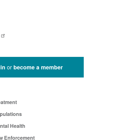
.
or
in
become a member
eatment
pulations
ntal Health
w Enforcement