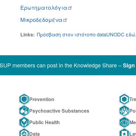
Ερωτηματολόγια
Μικροδεδομένα
Links
Πρόσβαση στον ιστότοπο dataUNODC εδώ
SSUP members can post in the Knowledge Share –
Sign 
Prevention
Tr
Psychoactive Substances
Po
Public Health
Me
Data
La