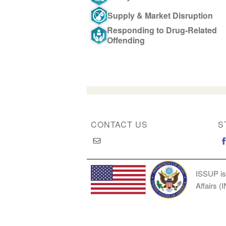
Supply & Market Disruption
Responding to Drug-Related
Offending
CONTACT US
S
ISSUP is
Affairs (
Copyright © 2026 International Society of Substan