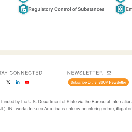
Regulatory Control of Substances
Em
TAY CONNECTED
NEWSLETTER
Subscribe to the ISSUP Newsletter
 funded by the U.S. Department of State via the Bureau of Internati
INL). INL works to keep Americans safe by countering crime, illegal dr
ce Use Prevention and Treatment Professionals