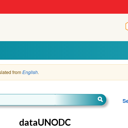
slated from
English
.
Se
dataUNODC