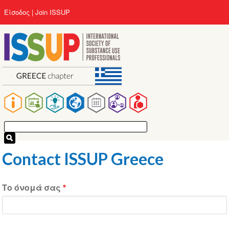
Παράκαμψη
User
Είσοδος
Join ISSUP
προς
account
το
menu
κυρίως
περιεχόμενο
Main
navigation
Contact ISSUP Greece
Το όνομά σας