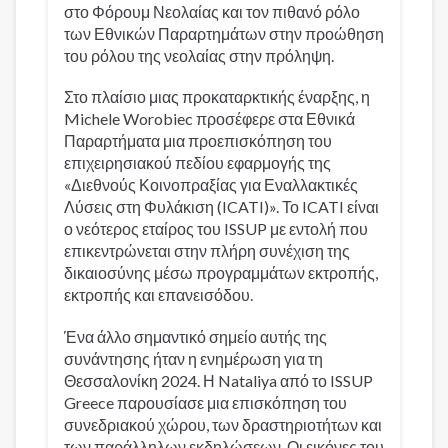
στο Φόρουμ Νεολαίας και τον πιθανό ρόλο
των Εθνικών Παραρτημάτων στην προώθηση
του ρόλου της νεολαίας στην πρόληψη.
Στο πλαίσιο μιας προκαταρκτικής έναρξης, η
Michele Worobiec προσέφερε στα Εθνικά
Παραρτήματα μια προεπισκόπηση του
επιχειρησιακού πεδίου εφαρμογής της
«Διεθνούς Κοινοπραξίας για Εναλλακτικές
Λύσεις στη Φυλάκιση (ICATI)». Το ICATI είναι
ο νεότερος εταίρος του ISSUP με εντολή που
επικεντρώνεται στην πλήρη συνέχιση της
δικαιοσύνης μέσω προγραμμάτων εκτροπής,
εκτροπής και επανεισόδου.
Ένα άλλο σημαντικό σημείο αυτής της
συνάντησης ήταν η ενημέρωση για τη
Θεσσαλονίκη 2024. Η Nataliya από το ISSUP
Greece παρουσίασε μια επισκόπηση του
συνεδριακού χώρου, των δραστηριοτήτων και
των παράλληλων εκδηλώσεων. Οι εικόνες του