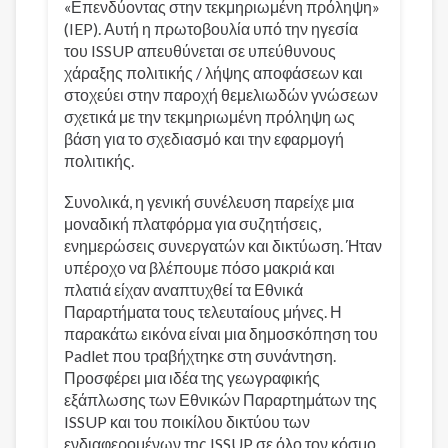
«Επενδύοντας στην τεκμηριωμένη πρόληψη»
(IEP). Αυτή η πρωτοβουλία υπό την ηγεσία
του ISSUP απευθύνεται σε υπεύθυνους
χάραξης πολιτικής / λήψης αποφάσεων και
στοχεύει στην παροχή θεμελιωδών γνώσεων
σχετικά με την τεκμηριωμένη πρόληψη ως
βάση για το σχεδιασμό και την εφαρμογή
πολιτικής.
Συνολικά, η γενική συνέλευση παρείχε μια
μοναδική πλατφόρμα για συζητήσεις,
ενημερώσεις συνεργατών και δικτύωση. Ήταν
υπέροχο να βλέπουμε πόσο μακριά και
πλατιά είχαν αναπτυχθεί τα Εθνικά
Παραρτήματα τους τελευταίους μήνες. Η
παρακάτω εικόνα είναι μια δημοσκόπηση του
Padlet που τραβήχτηκε στη συνάντηση.
Προσφέρει μια ιδέα της γεωγραφικής
εξάπλωσης των Εθνικών Παραρτημάτων της
ISSUP και του ποικίλου δικτύου των
ενδιαφερομένων της ISSUP σε όλο τον κόσμο.