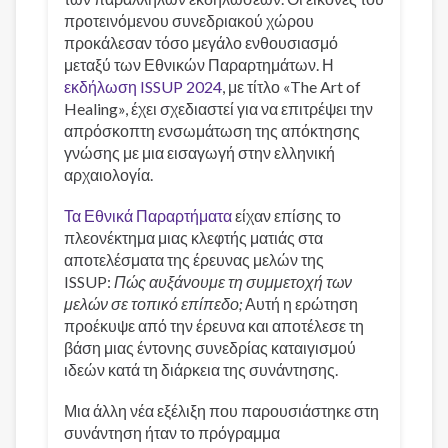
προτεινόμενου συνεδριακού χώρου
προκάλεσαν τόσο μεγάλο ενθουσιασμό
μεταξύ των Εθνικών Παραρτημάτων. Η
εκδήλωση ISSUP 2024
, με τίτλο «The Art of
Healing», έχει σχεδιαστεί για να επιτρέψει την
απρόσκοπτη ενσωμάτωση της απόκτησης
γνώσης με μια εισαγωγή στην ελληνική
αρχαιολογία.
Τα Εθνικά Παραρτήματα
είχαν επίσης το
πλεονέκτημα μιας κλεφτής ματιάς στα
αποτελέσματα της έρευνας μελών της
ISSUP:
Πώς αυξάνουμε τη συμμετοχή των
μελών σε τοπικό επίπεδο;
Αυτή η ερώτηση
προέκυψε από την έρευνα και αποτέλεσε τη
βάση μιας έντονης συνεδρίας καταιγισμού
ιδεών κατά τη διάρκεια της συνάντησης.
Μια άλλη νέα εξέλιξη που παρουσιάστηκε στη
συνάντηση ήταν το πρόγραμμα