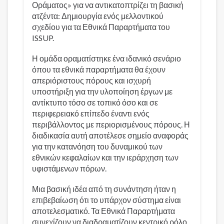
Οράματος» για να αντικατοπτρίζει τη βασική
ατζέντα: Δημιουργία ενός μελλοντικού
σχεδίου για τα Εθνικά Παραρτήματα του
ISSUP.
Η ομάδα οραματίστηκε ένα ιδανικό σενάριο
όπου τα εθνικά παραρτήματα θα έχουν
απεριόριστους πόρους και ισχυρή
υποστήριξη για την υλοποίηση έργων με
αντίκτυπο τόσο σε τοπικό όσο και σε
περιφερειακό επίπεδο έναντι ενός
περιβάλλοντος με περιορισμένους πόρους. Η
διαδικασία αυτή αποτέλεσε σημείο αναφοράς
για την κατανόηση του δυναμικού των
εθνικών κεφαλαίων και την ιεράρχηση των
υφιστάμενων πόρων.
Μια βασική ιδέα από τη συνάντηση ήταν η
επιβεβαίωση ότι το υπάρχον σύστημα είναι
αποτελεσματικό. Τα Εθνικά Παραρτήματα
συνεχίζουν να διαδραματίζουν κεντρικό ρόλο