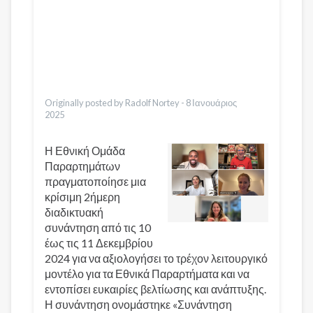
Pashto
Dari
Bahasa Indonesia
Italiano
Urdu
Türkçe
Originally posted by Radolf Nortey -
8 Ιανουάριος
2025
Η Εθνική Ομάδα
Παραρτημάτων
πραγματοποίησε μια
κρίσιμη 2ήμερη
διαδικτυακή
συνάντηση από τις 10
έως τις 11 Δεκεμβρίου
2024 για να αξιολογήσει το τρέχον λειτουργικό
μοντέλο για τα Εθνικά Παραρτήματα και να
εντοπίσει ευκαιρίες βελτίωσης και ανάπτυξης.
Η συνάντηση ονομάστηκε «Συνάντηση