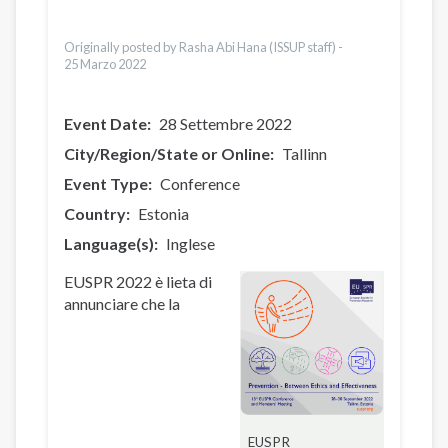
Urdu
Türkçe
Originally posted by Rasha Abi Hana (ISSUP staff) -
25 Marzo 2022
Event Date
28 Settembre 2022
City/Region/State or Online
Tallinn
Event Type
Conference
Country
Estonia
Language(s)
Inglese
EUSPR 2022 è lieta di
annunciare che la
EUSPR