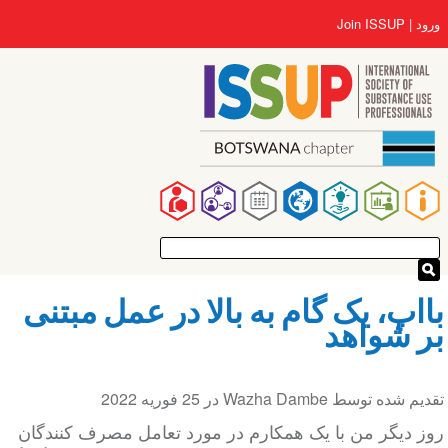
رفتن
User
ورود
Join ISSUP
به
account
محتوای
menu
اصلی
Main
navigation
بااپ، یک گام به بالا در عمل مبتنی
بر شواهد
تقدیم شده توسط
Wazha Dambe
در
25 فوریه 2022
روز دیگر من با یک همکارم در مورد تعامل مصرف کنندگان