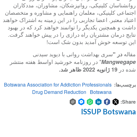
روانشناسان کلینیکی، روانپزشکان، مشاوران، مددکاران
اجتماعی کلینیکی، معلمان راهنمایی و مشاوره و متخصصان
اعتیاد معتبر. اعضا تجاربی را در این زمینه به اشتراک خواهند
داشت و همچنین یکدیگر را توانمند خواهند کرد که در بهبود
نتایج درمان مشتریان راه درازی را در پیش خواهند گرفت.
این توسعه خوش آمدید بدون شک است!
مقاله
سری بهداشت روانی با دیوید سیدنی
در "
" در روزنامه خورشید اواسط هفته منتشر
Mangwegape
شده در
19 ژانویه 2022 ظاهر شد.
برچسب‌ها
Botswana Association for Addiction Professionals
Drug Demand Reduction
Botswana
Share:
ISSUP Botswana
Share
Share
Share
Share
Share
Share
via
on
on
on
on
on
Facebook
email
WhatsApp
LinkedIn
Facebook
Twitter
Messenger