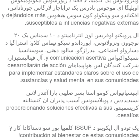
لیگا ای موچوس پادرس یک تراباجار لارگاس جورناداس
افکتاندو سو وینکولو کون سوس هیخوس y dejándolos más
susceptibles a influencias negativas exte
ال پرویکتو اوفریس اون انترنامینتو د ۱۰ سمناس یک ۲۰
ن ونزولانوس، ابورداندو سیکو تیماس کلاو: استراگیا د
لو اجتماعی، لیدرازگو، سالود ذهنی، سوستانسیا
پسیکواکیواس y comunicación asertiva. آل فینالیستیزار،
شرکت کنندگان لس هواپیماهای desarrollarán de acción
para implementar estándares claros sobre el us
sustancias y salud mental en sus comunida
یاتیواس کومو استا پسر صلیبی پارا آتندر لاس
یددس د پوبلاسیونس آسیب پذیران ان کنستانته
کریسمینتو، proporcionando soluciones efectivas a sus
desa
یک تودو ال ایکویپو د ISSUP کلمبیا پور سو دستاکادا کار y
contribución al bienestar de estas comunid