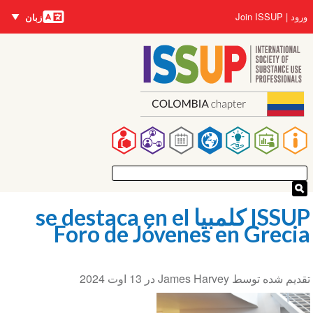
زبان‌ها
Us
Join ISSUP
زبان
accou
ی
me
Ma
navigat
ISSUP کلمبیا se destaca en el
Foro de Jóvenes en Gre
13 اوت 2024
در
James Harvey
م شده توسط