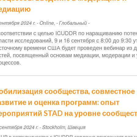
едиацию
ent
ентября 2024 r.
-
Online
,
- Глобальный -
te
соответствии с целью ICUDDR по наращиванию поте
ласти исследований, 9 и 16 сентября с 8:00 до 9:30 у
сточному времени США будет проведен вебинар из д
стей, посвященный основам медиации, модерации и
оцессов.
обилизация сообщества, совместное
азвитие и оценка программ: опыт
ероприятий STAD на уровне сообщес
ent
сентября 2024 r.
-
Stockholm
,
Швеция
te
SUP в сотрудничестве с ICUDDR сердечно приглашает вас н