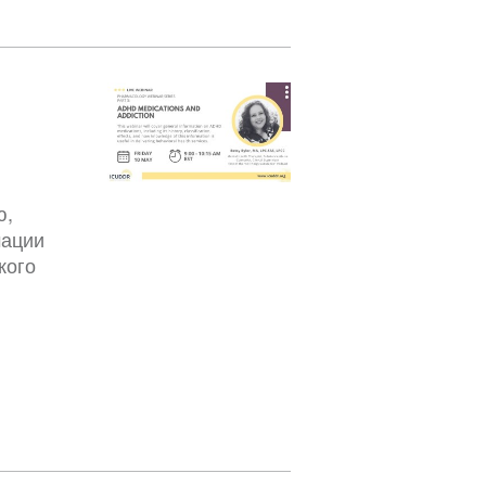
ю,
мации
кого