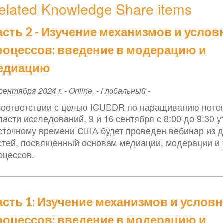
elated Knowledge Share items
асть 2 - Изучение механизмов и усло
роцессов: введение в модерацию и
едиацию
ent
сентября 2024 r.
-
Online
,
- Глобальный -
te
соответствии с целью ICUDDR по наращиванию поте
ласти исследований, 9 и 16 сентября с 8:00 до 9:30 у
сточному времени США будет проведен вебинар из д
стей, посвященный основам медиации, модерации и
оцессов.
асть 1: Изучение механизмов и услов
роцессов: введение в модерацию и