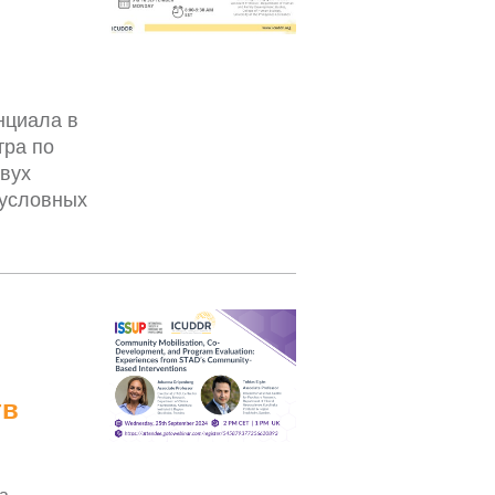
нциала в
тра по
вух
 условных
тв
а