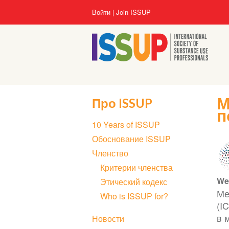
Перейти
User
Войти
Join ISSUP
к
account
основному
menu
содержанию
М
Про ISSUP
п
Section
10 Years of ISSUP
navigation
Обоснование ISSUP
Членство
Критерии членства
We
Этический кодекс
Ме
Who is ISSUP for?
(I
в 
Новости