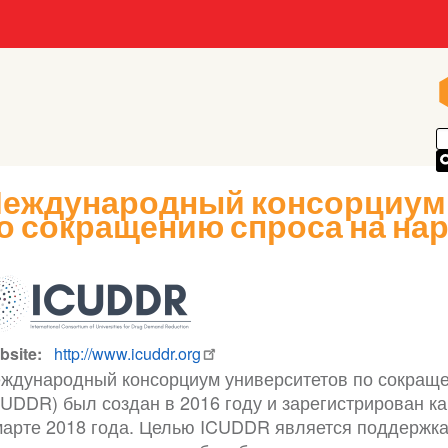
еждународный консорциум
о сокращению спроса на нар
bsite
http://www.icuddr.org
ждународный консорциум университетов по сокраще
CUDDR) был создан в 2016 году и зарегистрирован к
марте 2018 года. Целью ICUDDR является поддержка