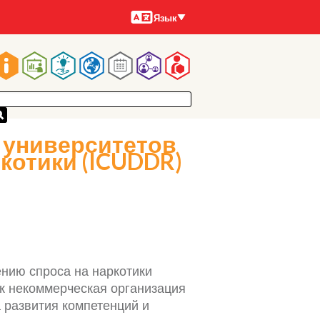
Языки
Язык
Main
navigation
 университетов
котики (ICUDDR)
нию спроса на наркотики
ак некоммерческая организация
 развития компетенций и