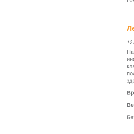
Л
Ev
10 
Da
На
ин
кл
по
зд
Вр
Ве
Бе