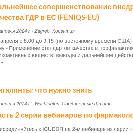
альнейшее совершенствование внедр
ачества ГДР в ЕС (FENIQS-EU)
ent
апреля 2024 r.
-
Zagreb
,
Хорватия
te
 апреля с 8:00 до 9:15 (по восточному времени США
му «Применение стандартов качества в профилактик
ихоактивных веществ: выводы и дальнейшие действи
».
нгалянты: что нужно знать
ent
апреля 2024 r.
-
Washington
,
Соединенные Штаты
te
асть 2 серии вебинаров по фармаколо
исоединяйтесь к ICUDDR на 2-м вебинаре из серии 