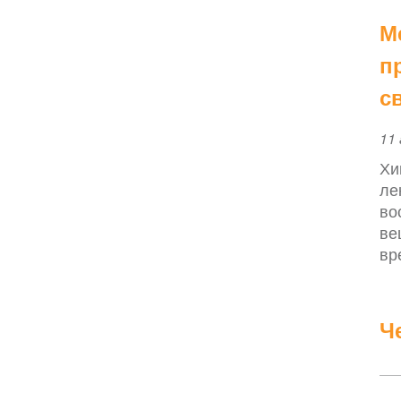
М
п
с
Ev
11 
Da
Хи
ле
во
ве
вр
Ч