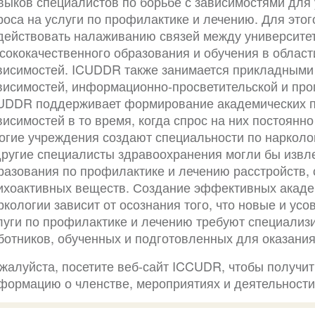
выков специалистов по борьбе с зависимостями для
роса на услуги по профилактике и лечению. Для это
действовать налаживанию связей между университе
сококачественного образования и обучения в област
висимостей. ICUDDR также занимается прикладными
висимостей, информационно-просветительской и про
UDDR поддерживает формирование академических п
висимостей в то время, когда спрос на них постоянн
огие учреждения создают специальности по нарколог
другие специалисты здравоохранения могли бы извл
разования по профилактике и лечению расстройств,
ихоактивных веществ. Создание эффективных акаде
ркологии зависит от осознания того, что новые и у
луги по профилактике и лечению требуют специали
ботников, обученных и подготовленных для оказания 
жалуйста, посетите веб-сайт ICCUDR, чтобы получи
формацию о членстве, мероприятиях и деятельност