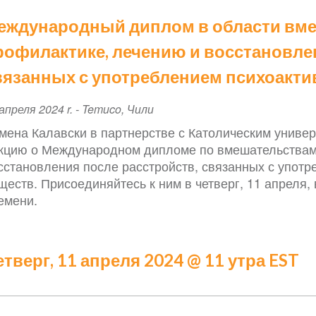
еждународный диплом в области вме
рофилактике, лечению и восстановле
вязанных с употреблением психоакт
ent
апреля 2024 r.
-
Temuco
,
Чили
te
мена Калавски в партнерстве с Католическим универ
кцию о Международном дипломе по вмешательствам 
сстановления после расстройств, связанных с упот
ществ. Присоединяйтесь к ним в четверг, 11 апреля, 
емени.
етверг, 11 апреля 2024 @ 11 утра EST