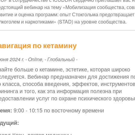
едстоящий вебинар на тему «Мобилизация сообщества, со
звитие и оценка программ: опыт Стокгольма предотвращае
алкоголем и наркотиками» (STAD) на уровне сообщества.
авигация по кетамину
ent
юня 2024 r.
-
Online
,
- Глобальный -
te
найте больше о кетамине, эстетике, которая широко
следуется. Вебинар предназначен для достижения 
о класса, способа введения, эффектов, инструменто
рининга и того, как эта информация полезна при
едоставлении услуг по охране психического здоровь
9:00 - 10:15 по восточному времени
емя:
дущий:
вард Коэн, доктор медицины