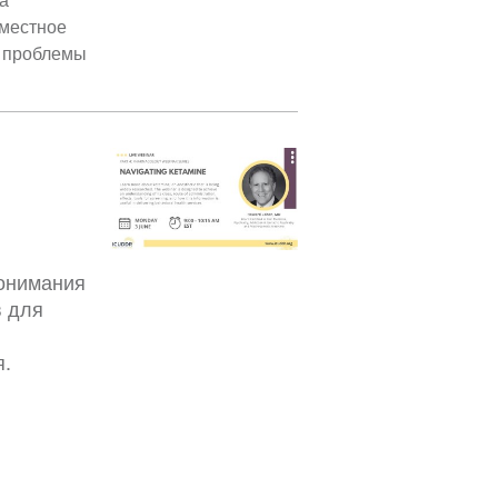
вместное
т проблемы
понимания
в для
я.