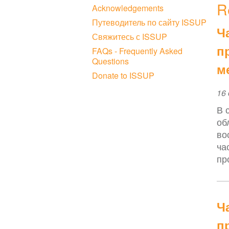
R
Acknowledgements
Путеводитель по сайту ISSUP
Ч
Свяжитесь с ISSUP
п
FAQs - Frequently Asked
Questions
м
Donate to ISSUP
Ev
16 
Da
В 
об
во
ча
пр
Ч
п