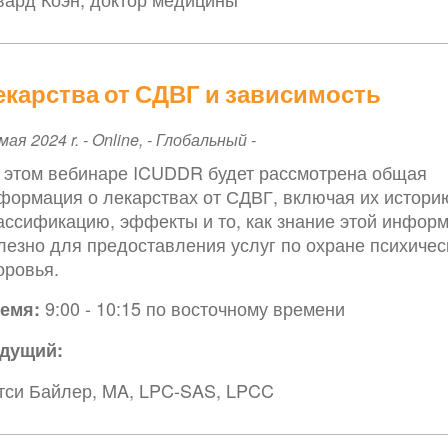
екарства от СДВГ и зависимость
ent
мая 2024 r.
-
Online
,
- Глобальный -
te
 этом вебинаре ICUDDR будет рассмотрена общая
формация о лекарствах от СДВГ, включая их истори
ассификацию, эффекты и то, как знание этой инфор
лезно для предоставления услуг по охране психичес
оровья.
9:00 - 10:15 по восточному времени
емя:
дущий:
тси Байлер, MA, LPC-SAS, LPCC