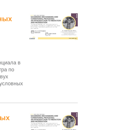
вных
нциала в
тра по
вух
 условных
ных