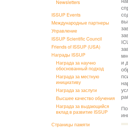
на
Newsletters
сп
со
ISSUP Events
вы
Международные партнеры
за
Управление
за
ISSUP Scientific Council
IC
Friends of ISSUP (USA)
за
Награды ISSUP
мн
и 
Награда за научно
обоснованный подход
об
пс
Награда за местную
инициативу
на
ус
Награда за заслуги
ра
Высшее качество обучения
Награда за выдающийся
По
вклад в развитие ISSUP
ин
Страницы памяти