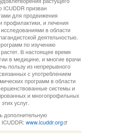
 удовлетворения растущего
го ICUDDR призван
тами для продвижения
и профилактики, и лечения
 исследованиями в области
пагандистской деятельностью.
рограмм по изучению
о растет. В настоящее время
ии в медицине, и многие врачи
ечь пользу из непрерывного
 связанных с употреблением
мических программ в области
совершенствованные системы и
зированных и многопрофильных
этих услуг.
ть дополнительную
и ICUDDR:
www.icuddr.org