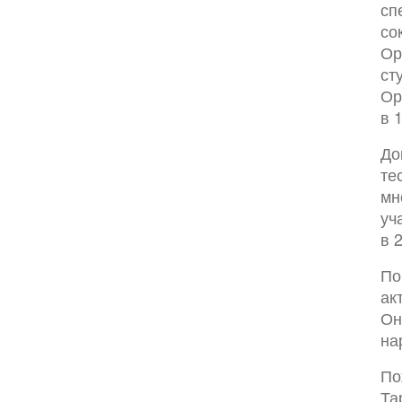
сп
со
Ор
ст
Ор
в 
До
те
мн
уч
в 
По
ак
Он
на
По
Та