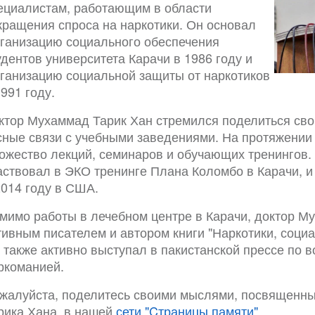
ециалистам, работающим в области
кращения спроса на наркотики. Он основал
ганизацию социального обеспечения
удентов университета Карачи в 1986 году и
ганизацию социальной защиты от наркотиков
1991 году.
ктор Мухаммад Тарик Хан стремился поделиться св
сные связи с учебными заведениями. На протяжении
ожество лекций, семинаров и обучающих тренингов.
аствовал в ЭКО тренинге Плана Коломбо в Карачи,
2014 году в США.
мимо работы в лечебном центре в Карачи, доктор М
тивным писателем и автором книги "Наркотики, соци
 также активно выступал в пакистанской прессе по 
ркоманией.
жалуйста, поделитесь своими мыслями, посвященн
рика Хана, в нашей
сети "Cтраницы памяти".