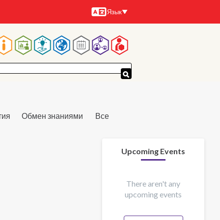
Язык
Языки
Основная
навигация
тия
Обмен знаниями
Все
Upcoming Events
There aren't any
upcoming events