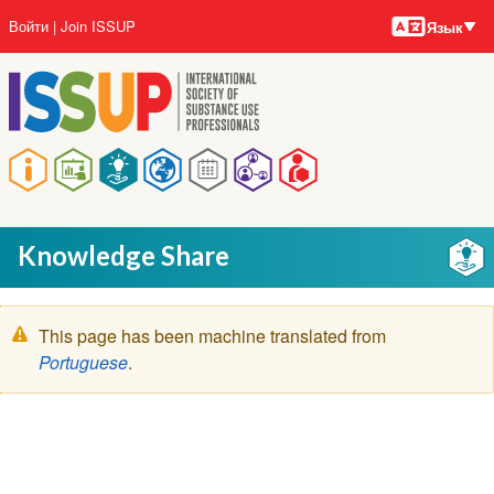
Языки
Перейти
User
Войти
Join ISSUP
Язык
к
account
основному
menu
содержанию
Main
navigation
Knowledge Share
Предупреждение
This page has been machine translated from
Portuguese
.