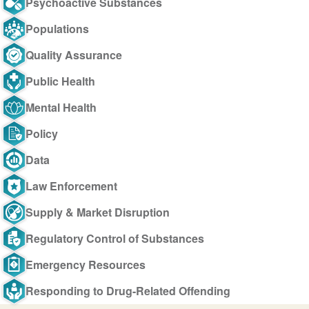
Psychoactive Substances
Populations
Quality Assurance
Public Health
Mental Health
Policy
Data
Law Enforcement
Supply & Market Disruption
Regulatory Control of Substances
Emergency Resources
Responding to Drug-Related Offending