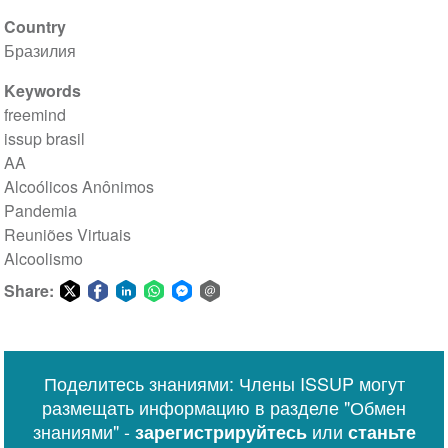
Country
Бразилия
Keywords
freemind
issup brasil
AA
Alcoólicos Anônimos
Pandemia
Reuniões Virtuais
Alcoolismo
Share:
Share
Share
Share
Share
Share
Share
on
on
on
on
on
via
Twitter
Facebook
LinkedIn
WhatsApp
Facebook
email
Поделитесь знаниями: Члены ISSUP могут
Messenger
размещать информацию в разделе "Обмен
знаниями" -
или
зарегистрируйтесь
станьте