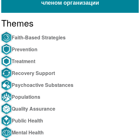
членом организации
Themes
Faith-Based Strategies
Prevention
Treatment
Recovery Support
Psychoactive Substances
Populations
Quality Assurance
Public Health
Mental Health