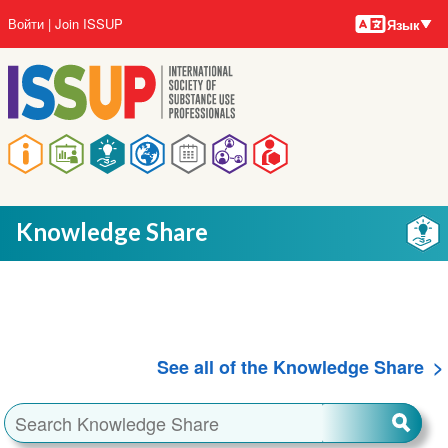
Языки
Перейти
User
Войти
Join ISSUP
Язык
к
account
основному
menu
содержанию
Main
navigation
Knowledge Share
See all of the Knowledge Share