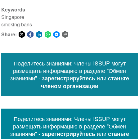
Keywords
Singapore
smoking bans
Share:
Share
Share
Share
Share
Share
Share
on
on
on
on
on
via
Twitter
Facebook
LinkedIn
WhatsApp
Facebook
email
Поделитесь знаниями: Члены ISSUP могут
Messenger
размещать информацию в разделе "Обмен
знаниями" -
или
зарегистрируйтесь
станьте
членом организации
Поделитесь знаниями: Члены ISSUP могут
размещать информацию в разделе "Обмен
знаниями" -
или
зарегистрируйтесь
станьте