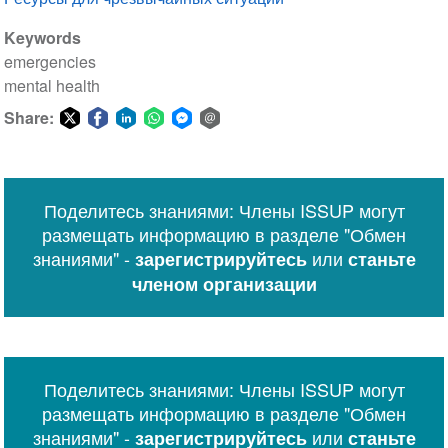
Keywords
emergencies
mental health
Share:
Share
Share
Share
Share
Share
Share
on
on
on
on
on
via
Twitter
Facebook
LinkedIn
WhatsApp
Facebook
email
Поделитесь знаниями: Члены ISSUP могут
Messenger
размещать информацию в разделе "Обмен
знаниями" -
или
зарегистрируйтесь
станьте
членом организации
Поделитесь знаниями: Члены ISSUP могут
размещать информацию в разделе "Обмен
знаниями" -
или
зарегистрируйтесь
станьте