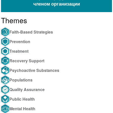
членом организации
Themes
Faith-Based Strategies
Prevention
Treatment
Recovery Support
Psychoactive Substances
Populations
Quality Assurance
Public Health
Mental Health