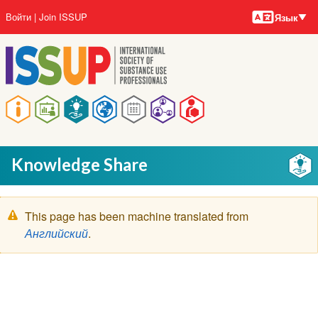
Языки
Перейти
User
Войти
Join ISSUP
Язык
к
account
основному
menu
содержанию
Main
navigation
Knowledge Share
Предупреждение
This page has been machine translated from
Английский
.