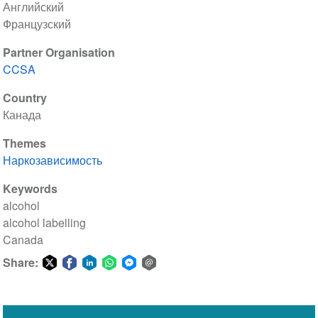
Английский
Французский
Partner Organisation
CCSA
Country
Канада
Themes
Наркозависимость
Keywords
alcohol
alcohol labelling
Canada
Share:
Share
Share
Share
Share
Share
Share
on
on
on
on
on
via
Twitter
Facebook
LinkedIn
WhatsApp
Facebook
email