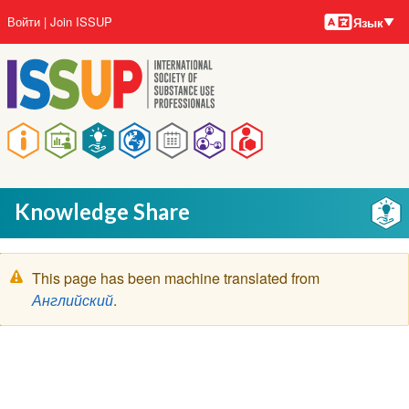
Языки
Перейти
User
Войти
Join ISSUP
Язык
к
account
основному
menu
содержанию
Main
navigation
Knowledge Share
Предупреждение
This page has been machine translated from
Английский
.