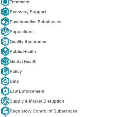
Treatment
Recovery Support
Psychoactive Substances
Populations
Quality Assurance
Public Health
Mental Health
Policy
Data
Law Enforcement
Supply & Market Disruption
Regulatory Control of Substances