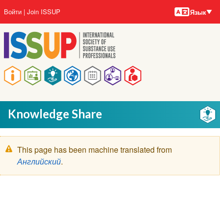
Языки
Перейти
User
Войти
Join ISSUP
Язык
к
account
основному
menu
содержанию
Main
navigation
Knowledge Share
Предупреждение
This page has been machine translated from
Английский
.