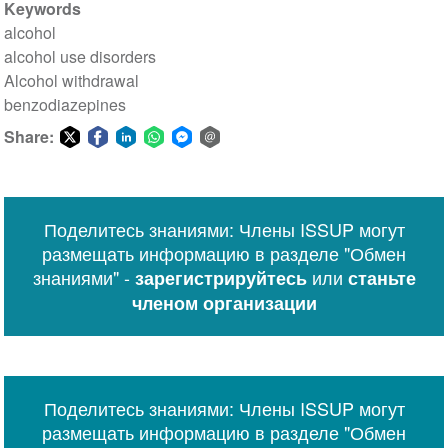
Keywords
alcohol
alcohol use disorders
Alcohol withdrawal
benzodiazepines
Share:
Share
Share
Share
Share
Share
Share
on
on
on
on
on
via
Twitter
Facebook
LinkedIn
WhatsApp
Facebook
email
Поделитесь знаниями: Члены ISSUP могут
Messenger
размещать информацию в разделе "Обмен
знаниями" -
или
зарегистрируйтесь
станьте
членом организации
Поделитесь знаниями: Члены ISSUP могут
размещать информацию в разделе "Обмен