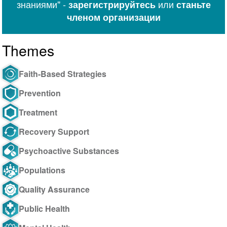
знаниями" -
или
зарегистрируйтесь
станьте
членом организации
Themes
Faith-Based Strategies
Prevention
Treatment
Recovery Support
Psychoactive Substances
Populations
Quality Assurance
Public Health