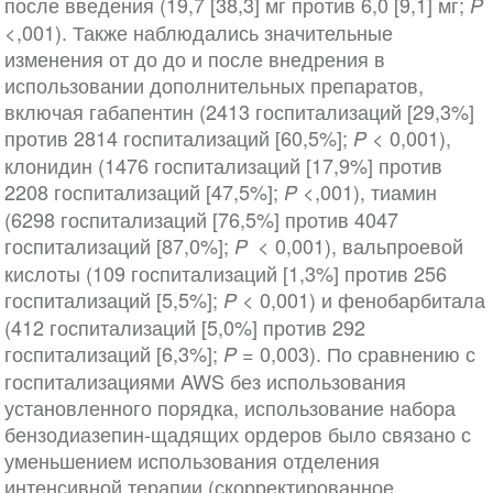
после введения (19,7 [38,3] мг против 6,0 [9,1] мг;
P
<,001). Также наблюдались значительные
изменения от до до и после внедрения в
использовании дополнительных препаратов,
включая габапентин (2413 госпитализаций [29,3%]
против 2814 госпитализаций [60,5%];
< 0,001),
P
клонидин (1476 госпитализаций [17,9%] против
2208 госпитализаций [47,5%];
<,001), тиамин
P
(6298 госпитализаций [76,5%] против 4047
госпитализаций [87,0%];
< 0,001), вальпроевой
P
кислоты (109 госпитализаций [1,3%] против 256
госпитализаций [5,5%];
< 0,001) и фенобарбитала
P
(412 госпитализаций [5,0%] против 292
госпитализаций [6,3%];
= 0,003). По сравнению с
P
госпитализациями AWS без использования
установленного порядка, использование набора
бензодиазепин-щадящих ордеров было связано с
уменьшением использования отделения
интенсивной терапии (скорректированное