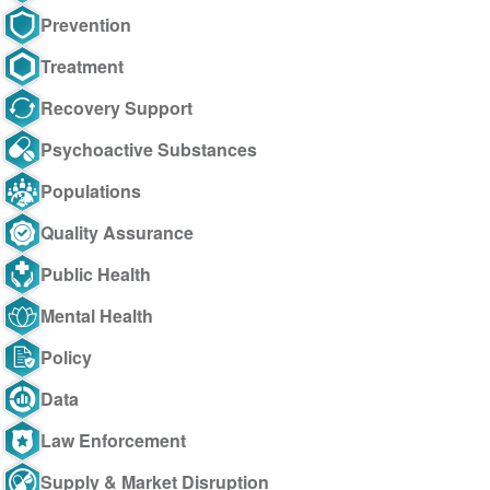
Prevention
Treatment
Recovery Support
Psychoactive Substances
Populations
Quality Assurance
Public Health
Mental Health
Policy
Data
Law Enforcement
Supply & Market Disruption