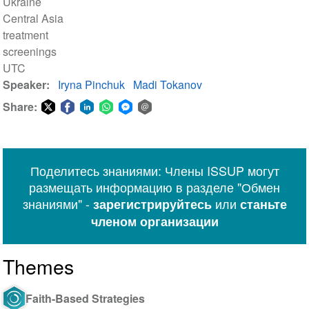
Ukraine
Central Asia
treatment
screenings
UTC
Speaker
Iryna Pinchuk
Madi Tokanov
Share:
Share
Share
Share
Share
Share
Share
on
on
on
on
on
via
Twitter
Facebook
LinkedIn
WhatsApp
Facebook
email
Поделитесь знаниями: Члены ISSUP могут
Messenger
размещать информацию в разделе "Обмен
знаниями" -
или
зарегистрируйтесь
станьте
членом организации
Themes
Faith-Based Strategies