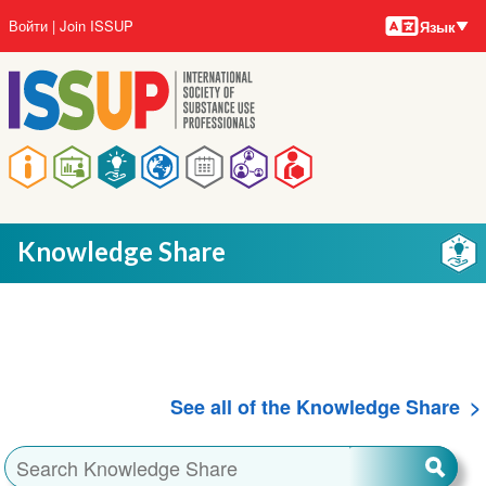
Языки
Перейти
User
Войти
Join ISSUP
Язык
к
account
основному
menu
содержанию
Main
navigation
Knowledge Share
See all of the Knowledge Share