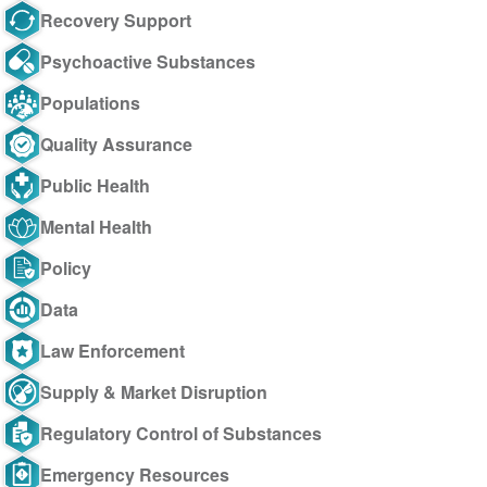
Recovery Support
Psychoactive Substances
Populations
Quality Assurance
Public Health
Mental Health
Policy
Data
Law Enforcement
Supply & Market Disruption
Regulatory Control of Substances
Emergency Resources