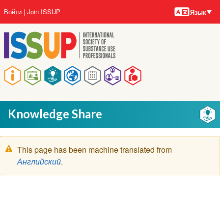
Языки
Перейти
User
Войти
Join ISSUP
Язык
к
account
основному
menu
содержанию
Main
navigation
Knowledge Share
Предупреждение
This page has been machine translated from
Английский
.