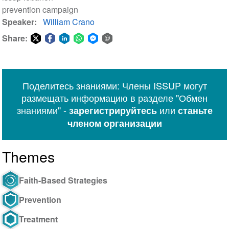
prevention campaign
Speaker
William Crano
Share:
Share
Share
Share
Share
Share
Share
on
on
on
on
on
via
Twitter
Facebook
LinkedIn
WhatsApp
Facebook
email
Поделитесь знаниями: Члены ISSUP могут
Messenger
размещать информацию в разделе "Обмен
знаниями" -
или
зарегистрируйтесь
станьте
членом организации
Themes
Faith-Based Strategies
Prevention
Treatment