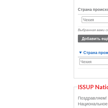
Страна происх
Страна
происхожден
Выбранная вами с
(значение
1)
Страна про
ISSUP Nati
Поздравляем! 
Национальное 