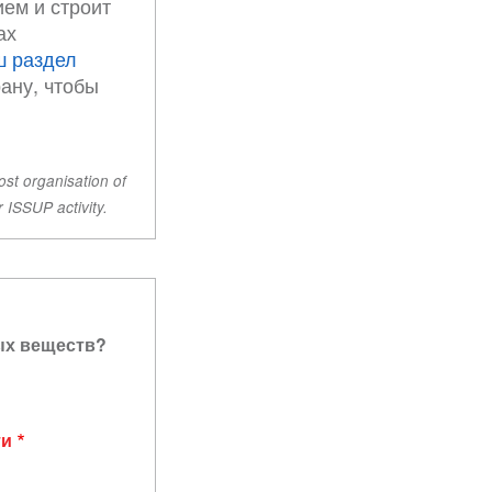
ием и строит
ах
ш раздел
рану, чтобы
ost organisation of
r ISSUP activity.
ых веществ?
ти