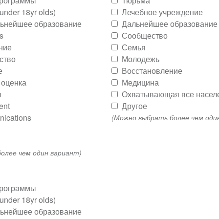
программы
Тюрьма
 under 18yr olds)
Лечебное учреждение
льнейшее образование
Дальнейшее образование
s
Сообщество
ние
Семья
ство
Молодежь
е
Восстановление
 оценка
Медицина
h
Охватывающая все насел
ent
Другое
ications
(Можно выбрать более чем оди
олее чем один вариант)
программы
 under 18yr olds)
льнейшее образование