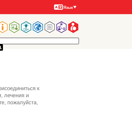
Языки
Язык
Main
navigation
рисоединиться к
, лечения и
е, пожалуйста,