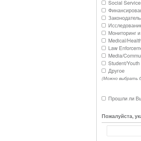
Social Service
Финансирова
Законодатель
Исследовани
Мониторинг и
Medical/Healt
Law Enforcem
Media/Commun
Student/Youth
Другое
(Можно выбрать б
Прошли ли Вы
Пожалуйста, у
Пожалуйста,
укажите