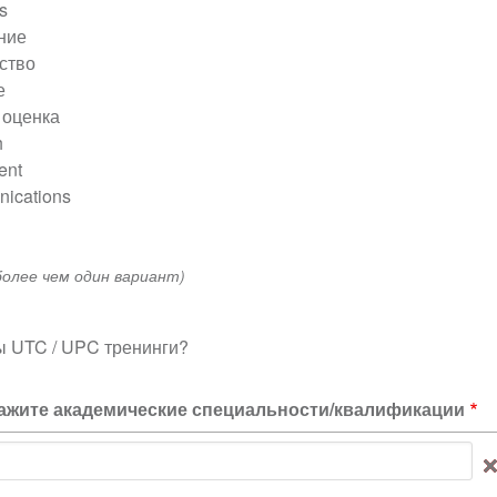
s
ние
ство
е
 оценка
h
ent
ications
олее чем один вариант)
 UTC / UPC тренинги?
кажите академические специальности/квалификации