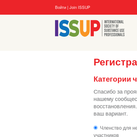
Перейти
User
Войти
Join ISSUP
к
account
основному
menu
содержанию
Регистр
Категории 
Спасибо за проя
нашему сообщест
восстановления.
ваш вариант.
Членство для 
участников