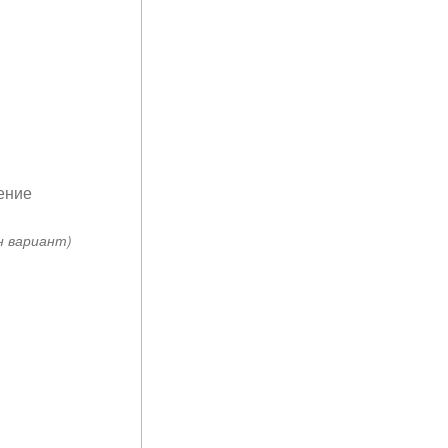
ение
н вариант)