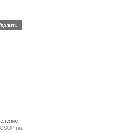
Показать вес строк
еление.
ISSUP на