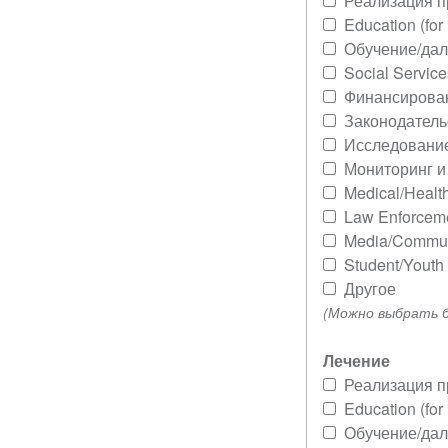
Реализация 
Education (for
Обучение/да
Social Service
Финансирова
Законодатель
Исследовани
Мониторинг и
Medical/Healt
Law Enforcem
Media/Commun
Student/Youth
Другое
(Можно выбрать б
Лечение
Реализация 
Education (for
Обучение/да