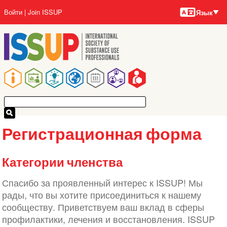
Языки
Перейти
User
Войти
Join ISSUP
Язык
к
account
основному
menu
содержанию
Main
navigation
Регистрационная форма
Категории членства
Спасибо за проявленный интерес к ISSUP! Мы
рады, что вы хотите присоединиться к нашему
сообществу. Приветствуем ваш вклад в сферы
профилактики, лечения и восстановления. ISSUP