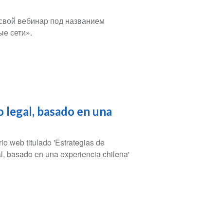
 свой вебинар под названием
е сети».
o legal, basado en una
io web titulado 'Estrategias de
al, basado en una experiencia chilena'