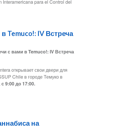
n Interamericana para el Control del
в Temuco!: IV Встреча
и с вами в Temuco!: IV Встреча
rontera открывает свои двери для
SSUP Chile в городе Темуко в
с 9:00 до 17:00.
аннабиса на