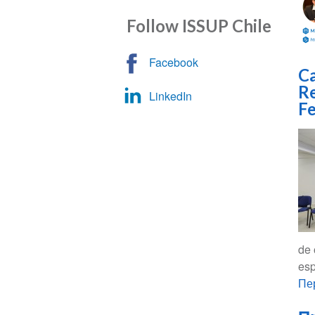
Follow ISSUP Chile
Facebook
Ca
Re
LinkedIn
Fe
de 
esp
Пе