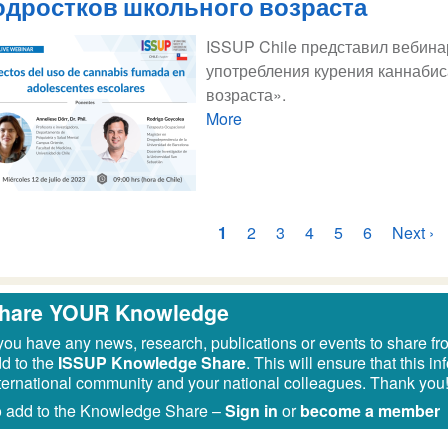
одростков школьного возраста
ISSUP Chile представил вебина
употребления курения каннабис
возраста».
More
умерация
Текущая
1
Страница
2
Страница
3
Страница
4
Страница
5
Страница
6
Следу
Next ›
траниц
страница
страни
hare YOUR Knowledge
 you have any news, research, publications or events to share fr
d to the
ISSUP Knowledge Share
. This will ensure that this 
ternational community and your national colleagues. Thank you
 add to the Knowledge Share –
Sign in
or
become a member