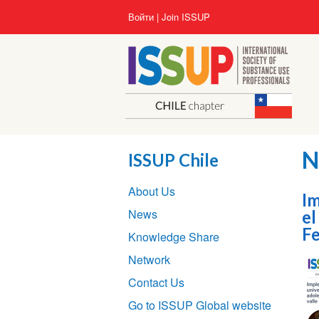
Перейти
User
Войти
Join ISSUP
к
account
основному
menu
содержанию
N
ISSUP Chile
Section
About Us
navigation
Im
News
el
Fe
Knowledge Share
Network
Contact Us
Go to ISSUP Global website