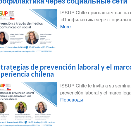
рофилактика через социальные сети
ISSUP Chile приглашает вас на
«Профилактика через социальны
More
trategias de prevención laboral y el marc
periencia chilena
ISSUP Chile le invita a su seminar
prevención laboral y el marco leg
Переводы