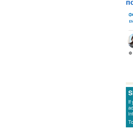
п
Н
с
S
If
ad
in
To