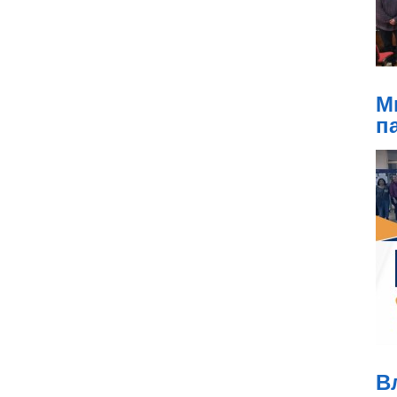
М
п
В