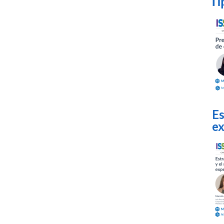
П
Es
ex