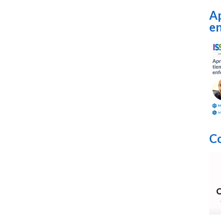
Ap
en
Co