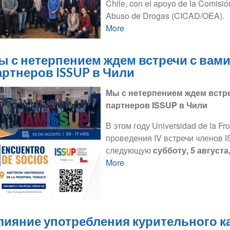
Chile, con el apoyo de la Comisió
Abuso de Drogas (CICAD/OEA).
More
ы с нетерпением ждем встречи с вами 
артнеров ISSUP в Чили
Мы с нетерпением ждем встреч
партнеров ISSUP в Чили
В этом году Universidad de la F
проведения IV встречи членов I
следующую
субботу, 5 августа, 
More
лияние употребления курительного к