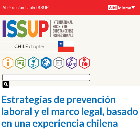
Idiomas
Pasar
User
Abrir sesión
Join ISSUP
Idioma
al
account
contenido
menu
principal
Main
navigation
Estrategias de prevención
laboral y el marco legal, basado
en una experiencia chilena