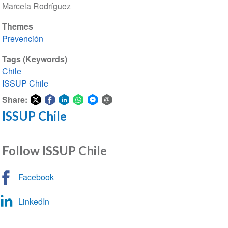
Marcela Rodríguez
Themes
Prevención
Tags (Keywords)
Chile
ISSUP Chile
Share:
ISSUP Chile
Share
Share
Share
Share
Share
Share
on
on
on
on
on
via
Twitter
Facebook
LinkedIn
WhatsApp
Facebook
email
Follow ISSUP Chile
Messenger
Facebook
LinkedIn