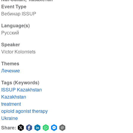
Event Type
Вебинар ISSUP
Language(s)
Pусский
Speaker
Victor Kolomiets
Themes
Лечение
Tags (Keywords)
ISSUP Kazakhstan
Kazakhstan
treatment
opioid agonist therapy
Ukraine
Share: