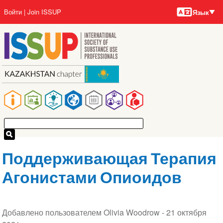
Языки
Перейти
User
Войти
Join ISSUP
Язык
к
account
основному
menu
содержанию
Main
navigation
Поддерживающая Терапия
Агонистами Опиоидов
Добавлено пользователем Olivia Woodrow -
21 октября