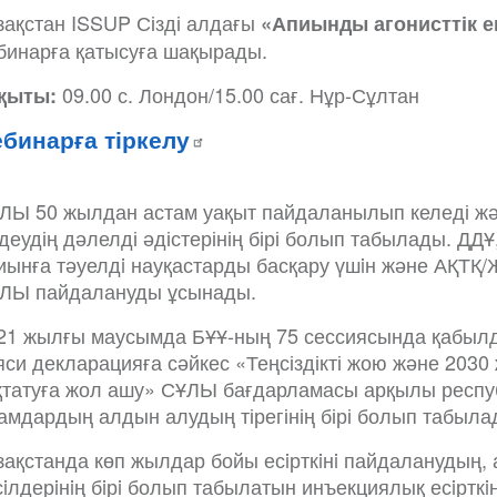
зақстан ISSUP Сізді алдағы
«Апиынды агонисттік 
бинарға қатысуға шақырады.
09.00 с. Лондон/15.00 сағ. Нұр-Сұлтан
қыты:
бинарға тіркелу
ЛЫ 50 жылдан астам уақыт пайдаланылып келеді жән
деудің дәлелді әдістерінің бірі болып табылады.
иынға тәуелдi науқастарды басқару үшiн және АҚТҚ
ЛЫ пайдалануды ұсынады.
21 жылғы маусымда БҰҰ-ның 75 сессиясында қабыл
яси декларацияға сәйкес «Теңсіздікті жою және 203
қтатуға жол ашу» СҰЛЫ бағдарламасы арқылы республ
амдардың алдын алудың тірегінің бірі болып табыла
зақстанда көп жылдар бойы есiрткiнi пайдаланудың,
сiлдерiнiң бiрi болып табылатын инъекциялық есiрткi