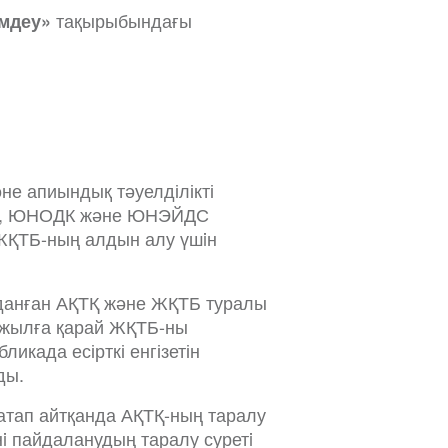
тақырыбындағы
емдеу»
е апиындық тәуелділікті
 ДДҰ, ЮНОДК және ЮНЭЙДС
/ЖҚТБ-ның алдын алу үшiн
данған АҚТҚ және ЖҚТБ туралы
0 жылға қарай ЖҚТБ-ны
икада есірткі енгізетін
ды.
 атап айтқанда АҚТҚ-ның таралу
нi пайдаланудың таралу суретi