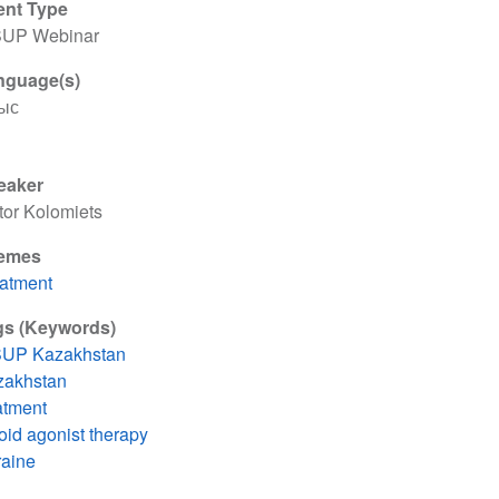
ent Type
SUP Webinar
nguage(s)
ыс
eaker
tor Kolomiets
emes
atment
gs (Keywords)
SUP Kazakhstan
zakhstan
atment
oid agonist therapy
aine