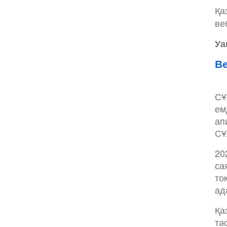
Қа
ве
Уа
Ве
СҰ
ем
ап
СҰ
20
са
то
ад
Қа
тә