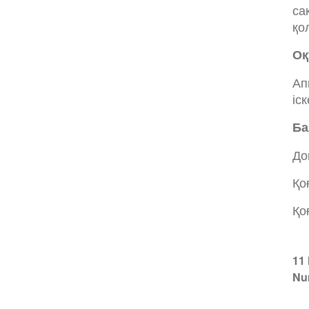
са
қо
Оқ
Ап
іс
Ба
До
Қо
Қо
11
Nu