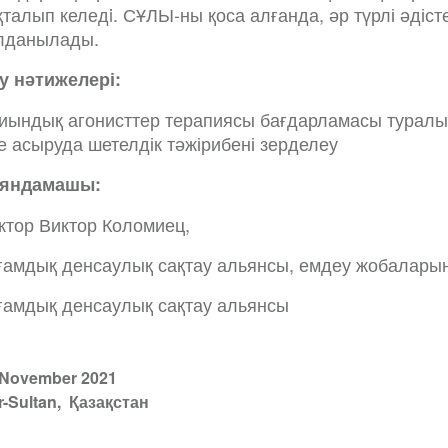
қталып келедi. СҰЛЫ-ны қоса алғанда, әр түрлі әдіст
лданылады.
у нәтижелері:
иындық агонисттер терапиясы бағдарламасы туралы 
ке асыруда шетелдік тәжірибені зерделеу
яндамашы:
ктор Виктор Коломиец,
ғамдық денсаулық сақтау альянсы, емдеу жобалары
ғамдық денсаулық сақтау альянсы
 November 2021
r-Sultan
Қазақстан