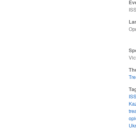
Ev
IS
La
Ор
Sp
Vic
Th
Tre
Ta
IS
Ka
tre
opi
Ukr