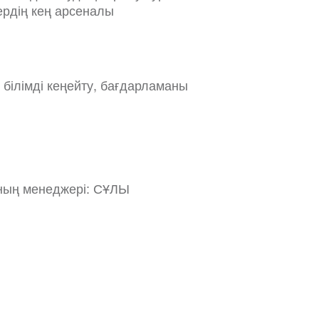
ердің кең арсеналы
білімді кеңейту, бағдарламаны
ның менеджері: СҰЛЫ