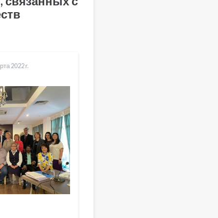
 связанных с
еств
рта 2022 r.