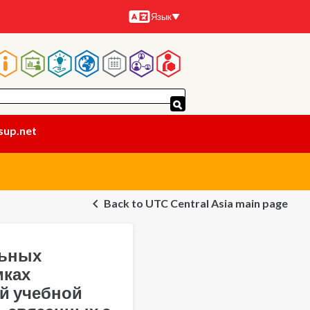
Язык
Языки
Основная
навигация
sup.net
Back to UTC Central Asia main page
льных
мках
й учебной