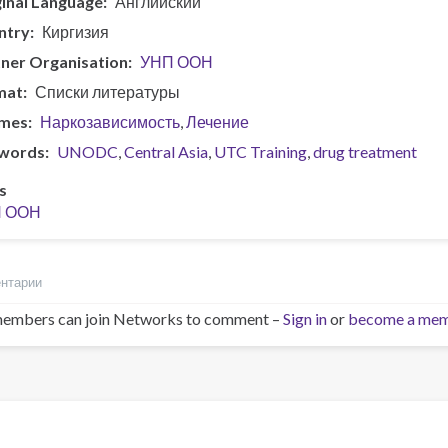
inal Language
Английский
ntry
Киргизия
ner Organisation
УНП ООН
mat
Списки литературы
mes
Наркозависимость
Лечение
words
UNODC
Central Asia
UTC Training
drug treatment
s
 ООН
ентарии
embers can join Networks to comment –
Sign in
or
become a me