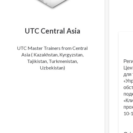
UTC Central Asia
Пере
UTC Master Trainers from Central
Asia ( Kazakhstan, Kyrgyzstan,
Tajikistan, Turkmenistan,
Рег
Uzbekistan)
Цен
для 
«Уп
обс
подк
«Кл
прох
10-1