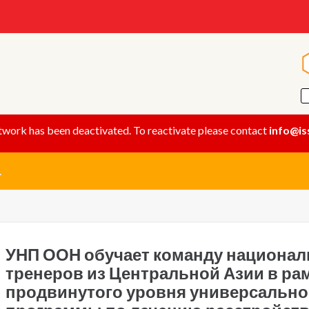
twork has been deactivated. To reactivate please contact
info@is
.
УНП ООН обучает команду национа
тренеров из Центральной Азии в ра
продвинутого уровня универсально