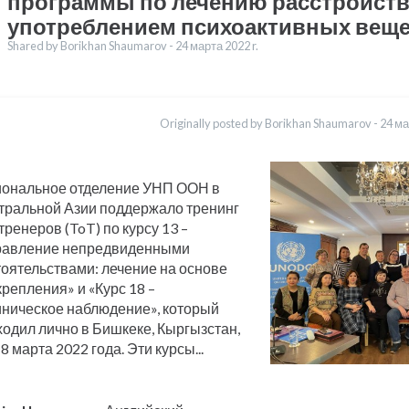
программы по лечению расстройств,
употреблением психоактивных вещ
Shared by Borikhan Shaumarov -
24 марта 2022 r.
воды
English
Originally posted by Borikhan Shaumarov -
24 ма
Dari
Bahasa Indonesia
Urdu
иональное отделение УНП ООН в
тральной Азии поддержало тренинг
тренеров (ToT) по курсу 13 –
равление непредвиденными
тоятельствами: лечение на основе
репления» и «Курс 18 –
иническое наблюдение», который
одил лично в Бишкеке, Кыргызстан,
8 марта 2022 года. Эти курсы...