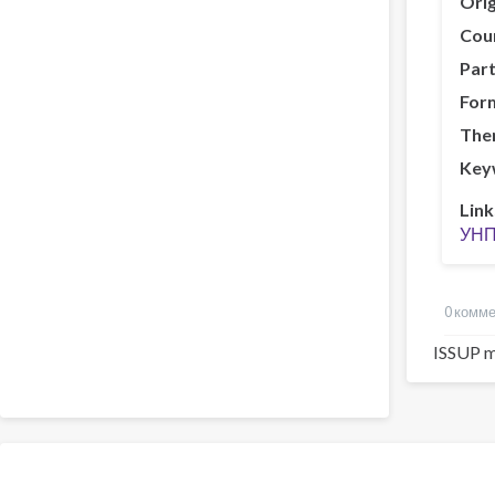
Orig
Cou
Part
For
The
Key
Link
УНП
0 комм
ISSUP m