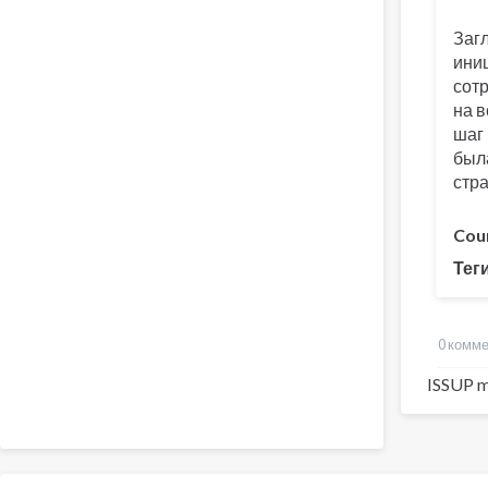
Заг
ини
сот
на 
шаг
был
стр
Cou
Тег
0 комм
ISSUP m