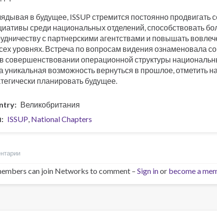
лядывая в будущее, ISSUP стремится постоянно продвигать 
циативы среди национальных отделений, способствовать бо
рудничеству с партнерскими агентствами и повышать вовле
всех уровнях. Встреча по вопросам видения ознаменовала с
 в совершенствовании операционной структуры национальны
а уникальная возможность вернуться в прошлое, отметить н
атегически планировать будущее.
ntry
Великобритания
и
ISSUP
National Chapters
ентарии
embers can join Networks to comment –
Sign in
or
become a me