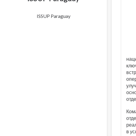
ISSUP Paraguay
нац
клю
встр
опе
улуч
осн
отде
Ком
отд
реал
в у