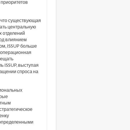
 приоритетов
, что существующая
ать центральную
х отделений
под влиянием
ом, ISSUP больше
а операционная
мещать
ь ISSUP, выступая
ращении спроса на
циональных
орые
етным
 стратегическое
енку
 определенными