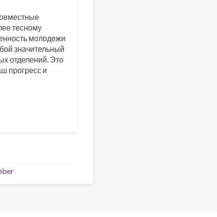
совместные
лее тесному
ченность молодежи
обой значительный
х отделений. Это
аш прогресс и
mber