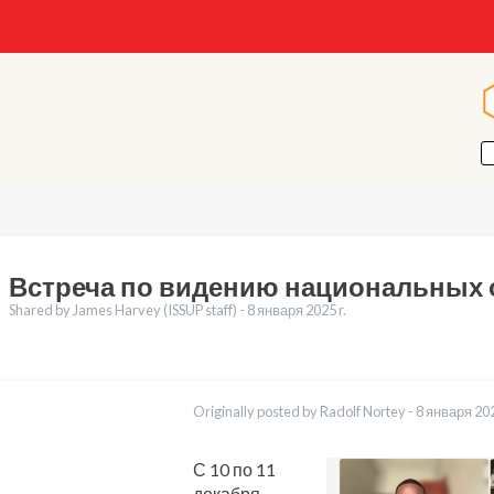
Встреча по видению национальных 
Shared by James Harvey (ISSUP staff) -
8 января 2025 r.
воды
English
Originally posted by Radolf Nortey -
8 января 202
Français
Português
Español
С 10 по 11
العربية
декабря