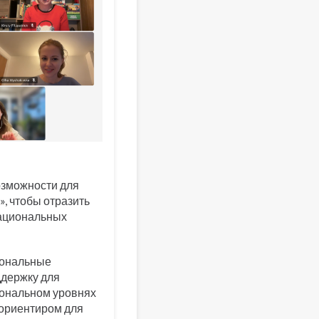
озможности для
», чтобы отразить
национальных
иональные
ддержку для
иональном уровнях
 ориентиром для