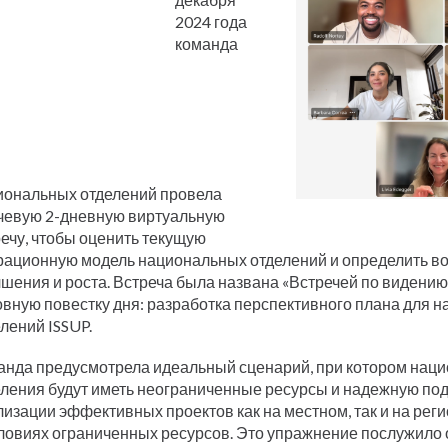
Қазақ
2024 года
Pashto
команда
Dari
Bahasa Indonesia
Ελληνικά
Italiano
Urdu
Türkçe
иональных отделений провела
чевую 2-дневную виртуальную
ечу, чтобы оценить текущую
рационную модель национальных отделений и определить в
шения и роста. Встреча была названа «Встречей по видению
овную повестку дня: разработка перспективного плана для 
лений ISSUP.
анда предусмотрела идеальный сценарий, при котором нац
еления будут иметь неограниченные ресурсы и надежную по
изации эффективных проектов как на местном, так и на рег
словиях ограниченных ресурсов. Это упражнение послужило