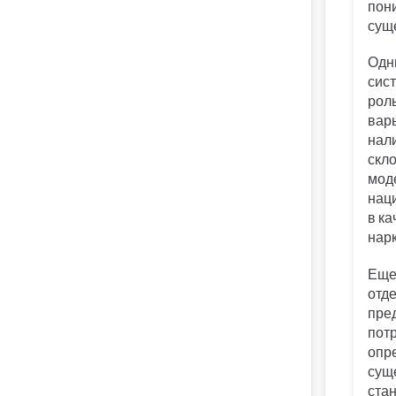
пон
сущ
Одн
сис
роль
варь
нали
скл
мод
нац
в к
нарк
Еще
отд
пре
потр
опр
сущ
ста