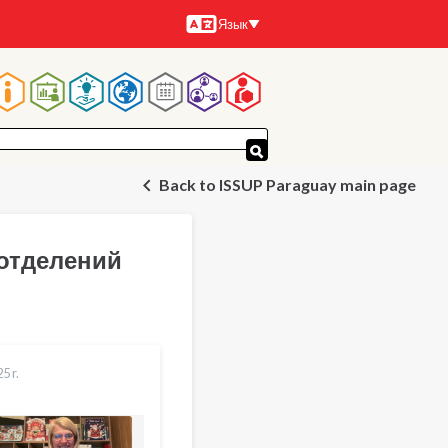
Язык
Языки
Основная
навигация
Back to ISSUP Paraguay main page
отделений
5 r.