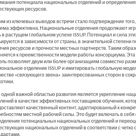
имания потенциала национальных отделений и определения
ествующих ресурсов.
им из ключевых выводов встречи стало подтверждение того
тема эффективна. Национальные отделения продолжают игр
 в растущем глобальном успехе ISSUP. Потенциал и сила эти
ируются в зависимости от страны, в значительной степени 
чия ресурсов и прочности местных партнерств. Таким образ
оняется к преемственности модели работы консорциума. Эт
ель позволяет двум или более организациям совместно раз
иональное отделение ISSUP и имитировать глобальную модел
ачестве «связующего звена» заинтересованных сторон в сок
отики.
 одной важной областью развития является укрепление на
елений в качестве эффективных поставщиков обучения, кот
доставляют качественный контент, адаптированный к конкр
ебностям местной рабочей силы. Это будет включать в себя
еделение потенциальных национальных отделений и переоц
ествующих национальных отделений в соответствии с четко
ндартами.