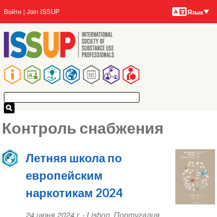
Языки
Перейти
User
Войти
Join ISSUP
Язык
к
account
основному
menu
содержанию
Main
navigation
Контроль снабжения
Летняя школа по
европейским
наркотикам 2024
Event
24 июня 2024 r.
-
Lisbon
,
Португалия