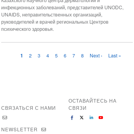
Казахского научного центра дерматологии и
инфекционных заболеваний, представителей UNODC,
UNAIDS, неправительственных организаций,
руководителей и врачей региональных Центров
психического здоровья.
Нумерация
Текущая
1
Страница
2
Страница
3
Страница
4
Страница
5
Страница
6
Страница
7
Страница
8
Следующая
Next ›
Последняя
Last »
страниц
страница
страница
страница
ОСТАВАЙТЕСЬ НА
СВЯЗАТЬСЯ С НАМИ
СВЯЗИ
NEWSLETTER